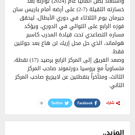
واستعاد بطل ألمانيا عام (2024) توازنه بعد
خسارته الثقيلة (7-2) على أرضه أمام باريس سان
جيرمان يوم الثلاثاء في دوري الأبطال، ليحقق
فوزه الرابع على التوالي في الدوري، ويؤكد
مساره التصاعدي تحت قيادة المدرب كاسبر
هولماند، الذي حل محل إريك تن هاغ بعد جولتين
فقط.
وصعد الفريق إلى المركز الرابع برصيد (17) نقطة،
متساوياً مع بروسيا دورتموند صاحب المركز
الثالث، ومتأخراً بنقطتين عن لايبزيغ صاحب المركز
الثاني.
Twitter
Facebook
شارك
المزيد..