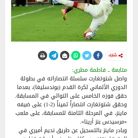
شارك
متابعة ــ فاطمة مطري:
واصل شتوتغارت سلسلة انتصاراته في بطولة
الدوري الألماني لكرة القدم (بوندسليغا)، بعدما
حقق فوزه الخامس على التوالي في المسابقة.
وحقق شتوتغارت انتصاراً ثميناً (2-1) على ضيفه
ماينز، في المرحلة الثامنة للمسابقة، على ملعب
«مرسيدس بنز أرينا».
وبادر ماينز بالتسجيل عن طريق نديم أميري في