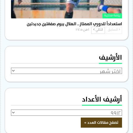
رياضة محلية
استعداداً للدوري الممتاز.. الهلال يبرم صفقتين جديدتين
السابق
التالي
1 من 1٬705
الأرشيف
الأرشيف
أرشيف الأعداد