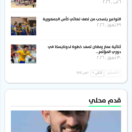
6 آب , 2026
النواعير ينسحب من نصف نهائي كأس الجمهورية
31 تموز , 2026
ثنائية عمار رمضان تمهد خطوة لدونايسكا في
دوري المؤتمر…
30 تموز , 2026
السابق
التالي
1 من 484
قدم محلي