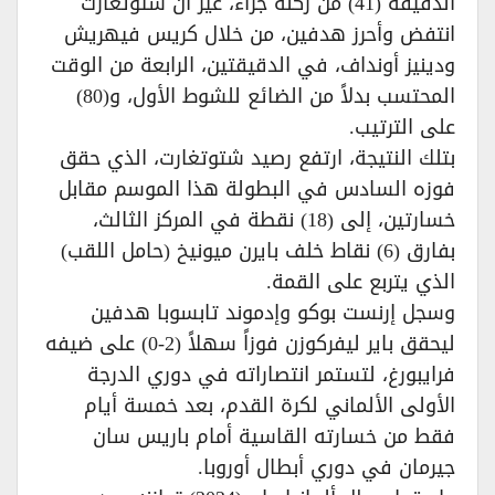
الدقيقة (41) من ركلة جزاء، غير أن شتوتغارت
انتفض وأحرز هدفين، من خلال كريس فيهريش
ودينيز أونداف، في الدقيقتين، الرابعة من الوقت
المحتسب بدلاً من الضائع للشوط الأول، و(80)
على الترتيب.
بتلك النتيجة، ارتفع رصيد شتوتغارت، الذي حقق
فوزه السادس في البطولة هذا الموسم مقابل
خسارتين، إلى (18) نقطة في المركز الثالث،
بفارق (6) نقاط خلف بايرن ميونيخ (حامل اللقب)
الذي يتربع على القمة.
وسجل إرنست بوكو وإدموند تابسوبا هدفين
ليحقق باير ليفركوزن فوزاً سهلاً (2-0) على ضيفه
فرايبورغ، لتستمر انتصاراته في دوري الدرجة
الأولى الألماني لكرة القدم، بعد خمسة أيام
فقط من خسارته القاسية أمام باريس سان
جيرمان في دوري أبطال أوروبا.