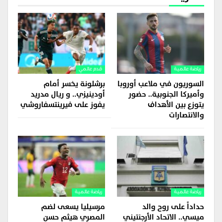
رياضة عالمية
قدم عالمي
السوريون في ملاعب أوروبا
برشلونة يخسر أمام
وأميركا الجنوبية.. حضور
أودينيزي.. و ريال مدريد
يتوزع بين الأهداف
يفوز على فيرينتسفاروشي
والانتصارات
رياضة عالمية
رياضة عالمية
حداداً على روح والد
مرسيليا يسعى لضم
ميسي.. الاتحاد الأرجنتيني
المصري هيثم حسن