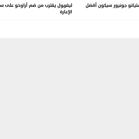
ستيانو جونيور سيكون أفضل
ليفربول يقترب من ضم أراوخو على س
الإعارة