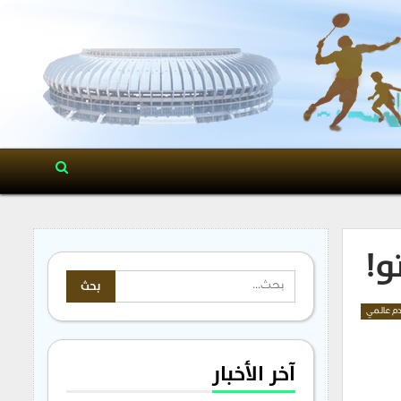
و!
م عالمي
آخر الأخبار