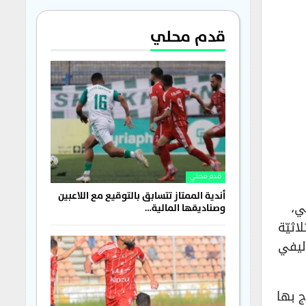
قدم محلي
قدم محلي
أندية الممتاز تتسابق بالتوقيع مع اللاعبين
ي،
وصناديقها المالية…
ملت ثلاثيّة
وليفي
بها مرة واحدة عام (2008) بينما توّج بها