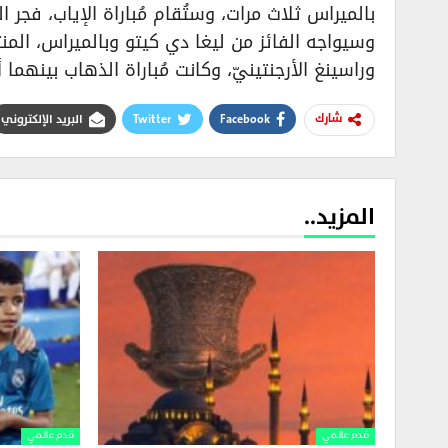
بالميراس ثلاث مرات، وستُقام مُباراة الإياب، فجر ا
وسيواجه الفائز من ليغا دي كيتو وبالميراس، المنت
وراسينغ الأرجنتينيّ، وكانت مُباراة الذهاب بينهم
Facebook
Twitter
البريد الإلكتروني
شارك
المزيد..
قدم عالمي
قدم عالمي