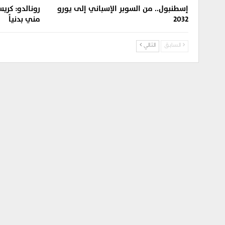
إسطنبول.. من السوبر الإسباني إلى يورو
رونالدو: كري
2032
مني بدنياً
السابق
التالي