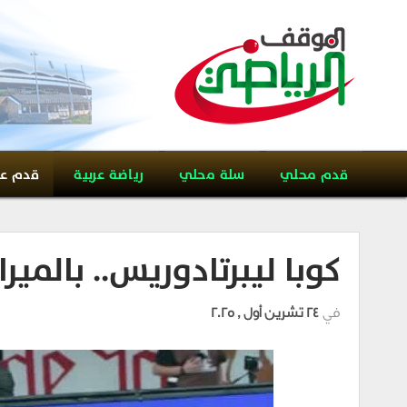
قدم محلي
سلة محلي
رياضة عربية
قدم ع
كوبا ليبرتادوريس.. بالمي
في
24 تشرين أول , 2025