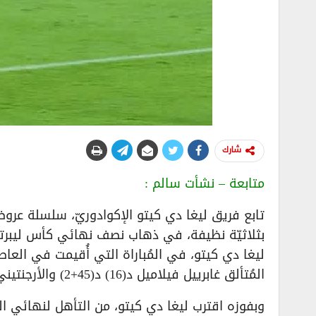
شارك
متابعة – نشأت سالم :
تابع فريق ليغا دي كيتو الإكوادوريّ، سلسلة عروض
ليغا دي كيتو، في المُباراة التي أُقيمت في العاصم
المُتألق غابرييل فيلاميل د(16) د(45+2) والأرجنتيني ليساندرو ألزوغاراي بالدقيقة (27).