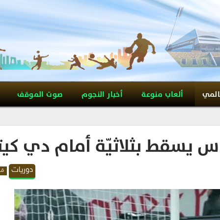
المي
ألعاب منوعة
أخبار النجوم
صوت الموقف
راس يسقط بثلاثيّة أمام دي كيت
دوريات
قد