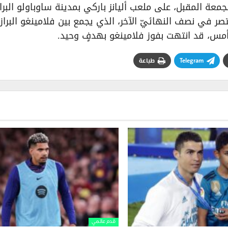
لجمعة المقبل، على ملعب أليانز باركي بمدينة ساوباولو البرازي
صر في نصف النهائيّ الآخر، الذي يجمع بين فلامينغو البرازي
ا أمس، قد انتهت بفوز فلامينغو بهدفٍ وحيد.
Telegram
طباعة
قدم عالمي