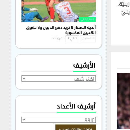
ليّة،
ليّ
قدم محلي
أندية الممتاز لا تريد دفع الديون ولا حقوق
اللاعبين المكسورة
السابق
التالي
1 من 1٬704
الأرشيف
الأرشيف
أرشيف الأعداد