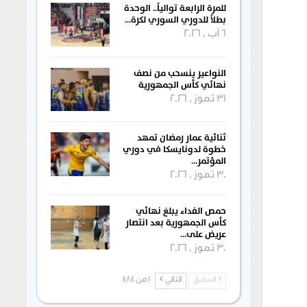
للمرة الرابعة توالياً.. الوحدة
بطلاً للدوري السوري لكرة…
6 آب , 2026
النواعير ينسحب من نصف
نهائي كأس الجمهورية
31 تموز , 2026
ثنائية عمار رمضان تمهد
خطوة لدونايسكا في دوري
المؤتمر…
30 تموز , 2026
حمص الفداء يبلغ نهائي
كأس الجمهورية بعد انتصار
عريض على…
30 تموز , 2026
السابق
التالي
1 من 484