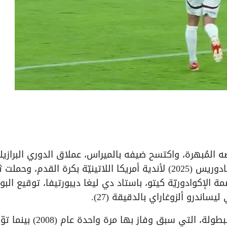
ه المُبهرة، واكتسح ضيفه بالميراس، عملاق الدوري البرازيل
بثلاثيّة نظيفة، في ذهاب نصف نهائي كأس ليبرتادوريس (2025) لأندية أمريكا اللاتينيّة بكرة القدم، وح
ة الإكوادوريّة كيتو، باستاد دي ليغا ديبورتيفا، توقيع الب
وبفوزه اقترب ليغا دي كيتو، من التأهل لنهائي البطولة، التي سبق وفاز 