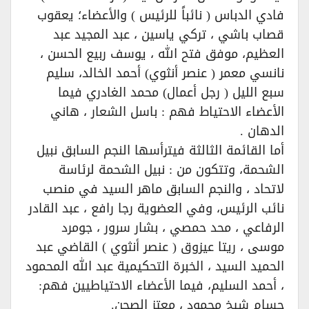
فادي الدباس ( نائباً للرئيس ) والأعضاء؛ يعقوب
قصاب باشي ، تركي ياسين ، عبد المجيد عبد
العظيم، موفق فتح الله ، يوسف ربيع الحسن ،
نانسي معمر ( عنصر أنثوي) أحمد الخالد، سليم
سبع الليل ( رجل أعمال) محمد الغادري فيما
الأعضاء الاحتياط فهم : باسل الشعار ، هاني
الدهان .
أما القائمة الثالثة فيترأسها النجم السابق نبيل
الشحمة، وتتكون من : نبيل الشحمة لرئاسة
لاتحاد ، والنجم السابق ماهر السيد في منصب
نائب الرئيس، وفي العضوية رجا رافع ، عبد القادر
الرفاعي ، محد حمصي ، بشار سرور ، جومرد
موسى ، ريتا عيزوق ( عنصر أنثوي ) القاضي عبد
الحميد السيد ، الخبرة التحكيمية عبد الله المحمود
، أحمد السليم، فيما الأعضاء الاحتياطيين فهم:
حسام شيخ محمود ، معتز الصحن.