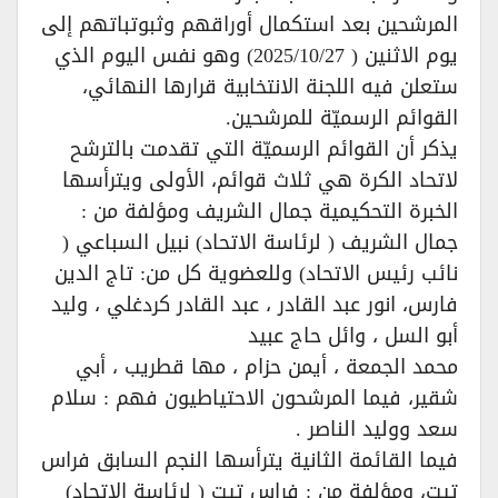
المرشحين بعد استكمال أوراقهم وثبوتباتهم إلى
يوم الاثنين ( 2025/10/27) وهو نفس اليوم الذي
ستعلن فيه اللجنة الانتخابية قرارها النهائي،
القوائم الرسميّة للمرشحين.
يذكر أن القوائم الرسميّة التي تقدمت بالترشح
لاتحاد الكرة هي ثلاث قوائم، الأولى ويترأسها
الخبرة التحكيمية جمال الشريف ومؤلفة من :
جمال الشريف ( لرئاسة الاتحاد) نبيل السباعي (
نائب رئيس الاتحاد) وللعضوية كل من: تاج الدين
فارس، انور عبد القادر ، عبد القادر كردغلي ، وليد
أبو السل ، وائل حاج عبيد
محمد الجمعة ، أيمن حزام ، مها قطريب ، أبي
شقير، فيما المرشحون الاحتياطيون فهم : سلام
سعد ووليد الناصر .
فيما القائمة الثانية يترأسها النجم السابق فراس
تيت، ومؤلفة من : فراس تيت ( لرئاسة الاتحاد)