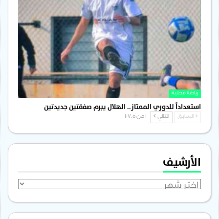
رياضة محلية
استعداداً للدوري الممتاز.. الهلال يبرم صفقتين جديدتين
السابق
التالي
1 من 1٬705
الأرشيف
الأرشيف