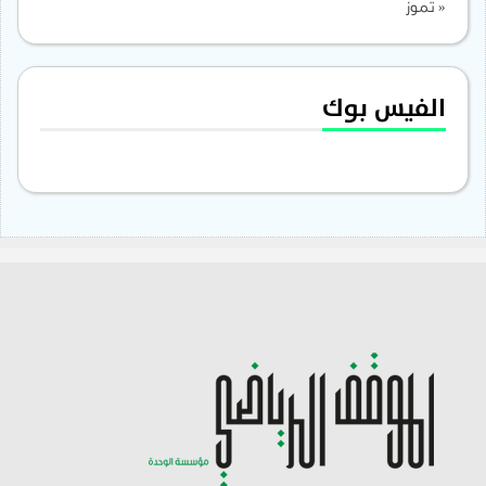
« تموز
الفيس بوك