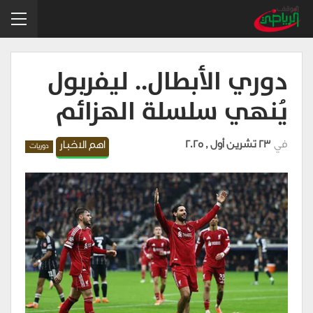
دوري الأبطال.. ليفربول
يُنهي سلسلة الهزائم
في
23 تشرين أول , 2025
اهم الاخبار
دوريات