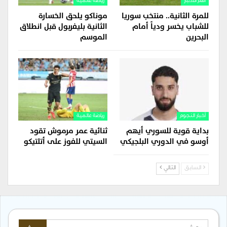
اهم الاخبار
رياضة عالمية
للمرة الثانية.. منتخب سوريا
موناكو يلحق الخسارة
للشباب يخسر ودياً أمام
الثانية بليفربول قبل انطلاق
البحرين
الموسم
أخبار النجوم
رياضة عالمية
بداية قوية للسوري أيهم
ثنائية عمر مرموش تقود
أوسو في الدوري البلجيكي
السيتي للفوز على أتلتيكو
السابق
التالي