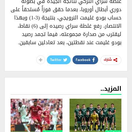
غلطة سراي التركي نتائجه الجيدة في بطولة
دوري أبطال أوروبا، بعدما حقق فوزاً مُستحقاً على
حساب بودو غليمت النرويجي، بنتيجة (3-1) وبهذا
الانتصار، رفع غلطة سراي رصيده إلى (6) نقاط،
ليقترب من صدارة مجموعته، فيما تجمد رصيد
بودو غليمت عند نقطتين، بعد تعادلين سابقين.
Twitter
Facebook
شارك
المزيد..