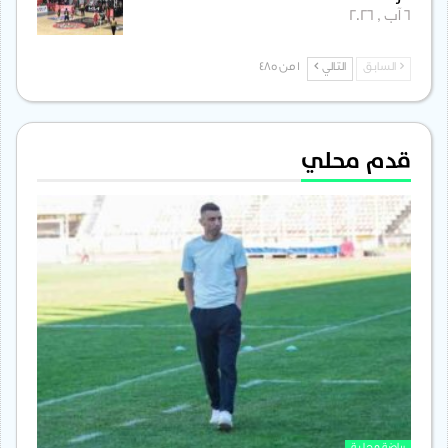
6 آب , 2026
السابق
التالي
1 من 485
قدم محلي
رياضة محلية