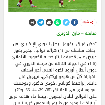
شارك
متابعة – مازن الدويري:
تمكن فريق ليفربول؛ بطل الدوري الإنكليزيّ، من
إيقاف سلسلة من (4) هزائم توالياً، ليخرج بفوز
عريضٍ على مُضيفه آينتراخت فرانكفورت الألمانيّ
(5-1) في الجولة الثالثة من مرحلة الدوري في
دوري أبطال أوروبا لكرة القدم، أحرز أهداف
المُباراة كلٌ من هوجو إيكتيكي، فيرجيل فان
دايك، إبراهيما كوناتى، كودي جاكبو، ودومينيك
سوبوسلاى فى الدقائق (35، 39، 44، 66، و70)
على التوالى لنادي ليفربول، بينما جاء هدف فريق
آينتراخت الوحيد عن طريق راسموس كريستنسن