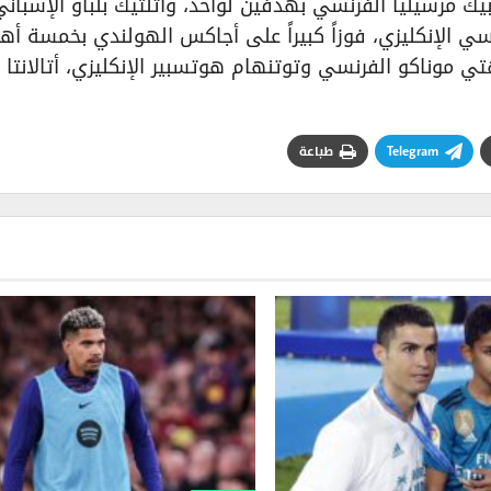
بيك مرسيليا الفرنسي بهدفين لواحد، وأتلتيك بلباو الإسباني
جاني بنتيجة (3-1) وحقق تشيلسي الإنكليزي، فوزاً كبيراً على أجاكس الهولندي بخمسة 
 موناكو الفرنسي وتوتنهام هوتسبير الإنكليزي، أتالانتا
Telegram
طباعة