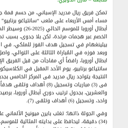
مساء أمس الأربعاء على ملعب “سانتياغو برنابيو” 
أبطال أوروبا للم
الخصم عبر هجمات مرتدة، لكن بلا جدوى، بسبب تما
بيلينغهام في تسجيل هدف الفوز للملكي، في الدقيقة (57) من عمر 
وبعد فوزه في المُباراة الثالثة على التوالي، وا
ابطال أوروبا، رافضاً أي مفاجآت من قبل الفريق ا
سانتياغو برنابيو، يوم الأحد المقبل في الكلاسيك
فى (3) مباريات وتسجيل (8) 
والعشرين، بجدول ترتيب دوري أبطال أوروبا، برصي
واحد، وتسجيل (6) أهداف وتلقى (7).
(34) دقيقة، ليحافظ على بدايته المثالية للمو