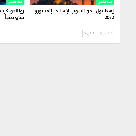
قدم عالمي
قدم عالمي
إسطنبول.. من السوبر الإسباني إلى يورو
رونالدو: كري
2032
مني بدنياً
السابق
التالي