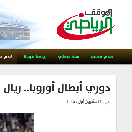
قدم محلي
سلة محلي
رياضة عربية
قدم ع
دوري أبطال أوروبا.. ريا
في
23 تشرين أول , 2025