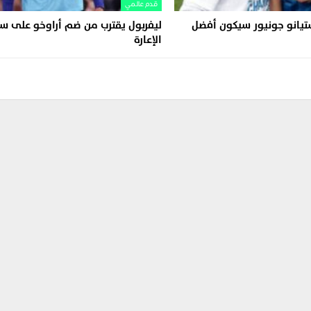
قدم عالمي
ستيانو جونيور سيكون أفضل
ليفربول يقترب من ضم أراوخو على س
الإعارة