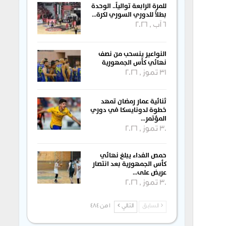
للمرة الرابعة توالياً.. الوحدة
بطلاً للدوري السوري لكرة…
6 آب , 2026
النواعير ينسحب من نصف
نهائي كأس الجمهورية
31 تموز , 2026
ثنائية عمار رمضان تمهد
خطوة لدونايسكا في دوري
المؤتمر…
30 تموز , 2026
حمص الفداء يبلغ نهائي
كأس الجمهورية بعد انتصار
عريض على…
30 تموز , 2026
السابق
التالي
1 من 484