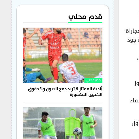
قدم محلي
 مجاراة
 جود
من الفوز
قدم محلي
أندية الممتاز لا تريد دفع الديون ولا حقوق
اللاعبين المكسورة
قاء
ا في أول