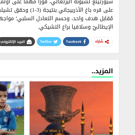
سبورتينغ لشبونة البرتغالي، فوزاً مهماً على أولم
على قره باغ الأذربي
مُقابل هدف واحد، وحسم التعادل السلبي؛ مواجهتي
الإيطاليّ وسلافيا براغ التشيكي.
Facebook
Twitter
البريد الإلكتروني
شارك
المزيد..