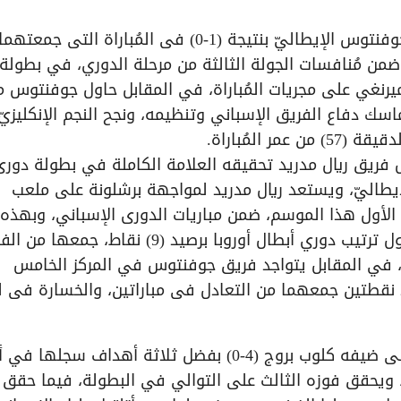
تمكن فريق ريال مدريد الإسباني، من حسم قمة جوفنتوس الإيطاليّ بنتيجة (1-0) فى المُباراة التى جمعتهما
ضمن مُنافسات الجولة الثالثة من مرحلة الدوري، في بطولة
وسم الحالي (2025-26) وسيطر الميرنغي على مجريات المُباراة، في المقابل حاول جوفنتوس
سك دفاع الفريق الإسباني وتنظيمه، ونجح النجم الإنكليزيّ
المُباراة.
صل فريق ريال مدريد تحقيقه العلامة الكاملة في بطولة دورى
لإيطاليّ، ويستعد ريال مدريد لمواجهة برشلونة على ملعب
و الأول هذا الموسم، ضمن مباريات الدورى الإسباني، وبهذه
النتيجة يتواجد ريال مدريد فى المركز الخامس بجدول ترتيب دوري أبطال أوروبا برصيد (9) نقاط، جمعها 
أهداف وتلقى هدفاً، في المقابل يتواجد فريق جوفنتوس في المركز الخامس
د نقطتين جمعهما من التعادل فى مباراتين، والخسارة فى ل
وفي الجولة ذاتها؛ تغلب بايرن ميونيخ الألماني على ضيفه كلوب بروج (4-0) بفضل ثلاثة أهداف سجله
سم، ويحقق فوزه الثالث على التوالي في البطولة، فيما حقق