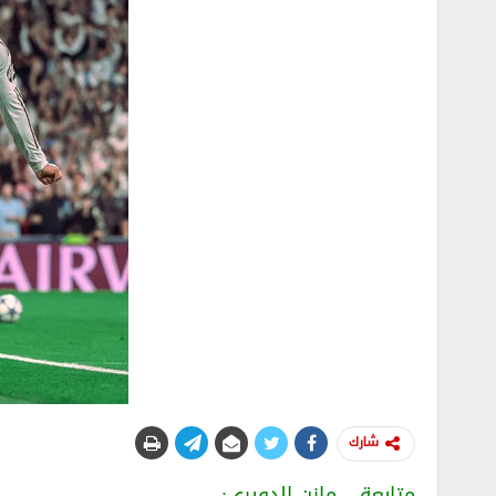
شارك
متابعة – مازن الدويري: