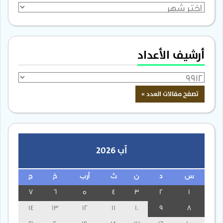
الأرشيف
أرشيف الأعداد
آب 2026
س
د
ن
ث
أرب
خ
ج
7
6
5
4
3
2
1
14
13
12
11
10
9
8