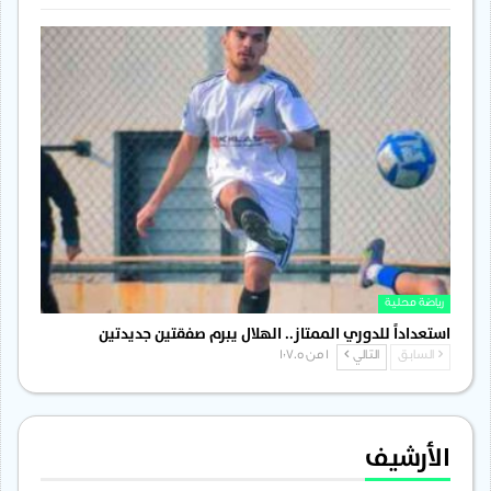
رياضة محلية
استعداداً للدوري الممتاز.. الهلال يبرم صفقتين جديدتين
السابق
التالي
1 من 1٬705
الأرشيف