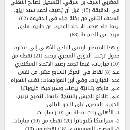
المغربي أشرف بن شرقي، التسجيل لصالح الأهلي
في الدقيقة (15) قبل أن يُضيف أحمد سيد زيزو،
الهدف الثاني من ركلة جزاء في الدقيقة (62)
بينما جاء هدف الاتحاد الوحيد، عن طريق فادي
فريد في الدقيقة (68).
وبهذا الانتصار، ارتقى النادي الأهلي إلى صدارة
جدول ترتيب الدوري المصري برصيد (21) نقطة من
(10) مباريات، فيما تجمد رصيد الاتحاد السكندري
عند (8) نقاط في المركز السابع عشر، من نفس
عدد المُباريات، وفي أبرز المواجهات؛ تغلب الأهرام
على فاركو بثنائيّة بيضاء، وسيراميكا كليوباترا
على طلائع الجيش بالنتيجة ذاتها، ليُصبح ترتيب
الدوري المصري على النحو التالي:
1- الأهلي (21) نقطة من (10) مباريات.
2- سيراميكا كليوباترا (20) نقطة من (10) مباريات.
3- المصري البورسعيدي (18) نقطة من (10)