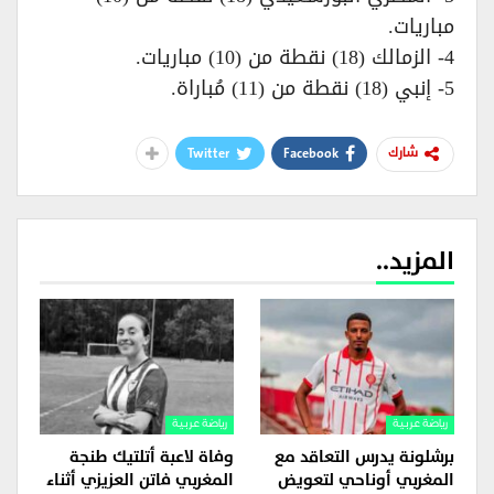
مباريات.
4- الزمالك (18) نقطة من (10) مباريات.
5- إنبي (18) نقطة من (11) مُباراة.
Twitter
Facebook
شارك
المزيد..
رياضة عربية
رياضة عربية
برشلونة يدرس التعاقد مع
وفاة لاعبة أتلتيك طنجة
المغربي أوناحي لتعويض
المغربي فاتن العزيزي أثناء