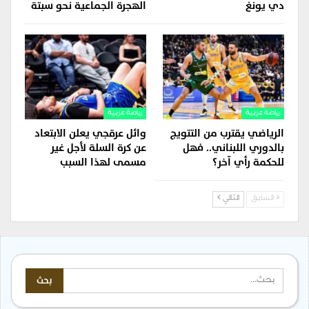
دي يونغ
الهجرة الجماعية نحو سبتة
رياضة عربية
رياضة عربية
الرياضي يقترب من التتويج
وائل عرقجي يعلن الابتعاد
بالدوري اللبناني.. فهل
عن كرة السلة لأجل غير
للحكمة رأي آخر؟
مسمى لهذا السبب
السابق
التالي