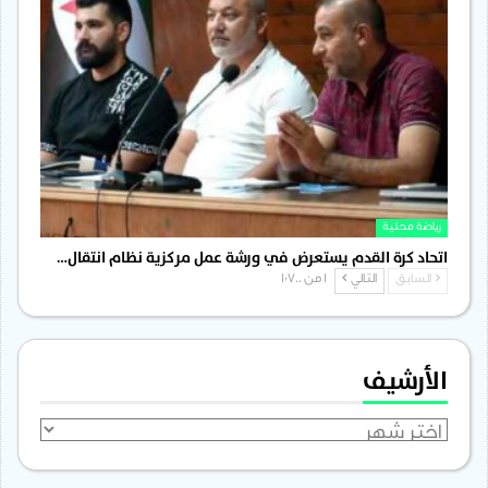
رياضة محلية
اتحاد كرة القدم يستعرض في ورشة عمل مركزية نظام انتقال…
السابق
التالي
1 من 1٬700
الأرشيف
الأرشيف