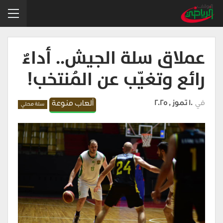
عملاق سلة الجيش.. أداءٌ
رائع وتغيّب عن المُنتخب!
في
10 تموز , 2025
ألعاب منوعة
سلة محلي