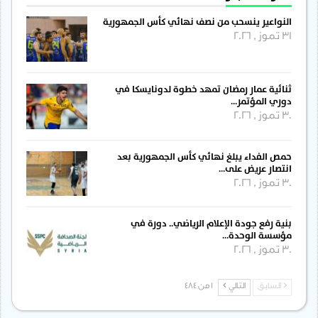
النواعير ينسحب من نصف نهائي كأس الجمهورية
31 تموز , 2026
ثنائية عمار رمضان تمهد خطوة لدونايسكا في
دوري المؤتمر…
30 تموز , 2026
حمص الفداء يبلغ نهائي كأس الجمهورية بعد
انتصار عريض على…
30 تموز , 2026
بنية رفع جودة الإعلام الرياضي.. دورة في
مؤسسة الوحدة…
30 تموز , 2026
السابق
التالي
1 من 484