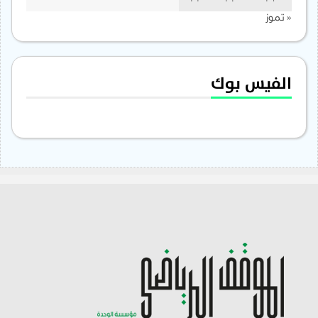
« تموز
الفيس بوك