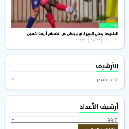
رياضة محلية
الطليعة يدخل الميركاتو ويعلن عن انضمام أربعة لاعبين
السابق
التالي
1 من 1٬702
الأرشيف
الأرشيف
أرشيف الأعداد