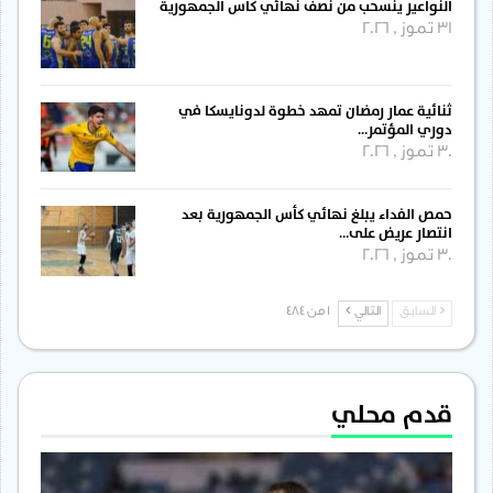
النواعير ينسحب من نصف نهائي كأس الجمهورية
31 تموز , 2026
ثنائية عمار رمضان تمهد خطوة لدونايسكا في
دوري المؤتمر…
30 تموز , 2026
حمص الفداء يبلغ نهائي كأس الجمهورية بعد
انتصار عريض على…
30 تموز , 2026
السابق
التالي
1 من 484
قدم محلي