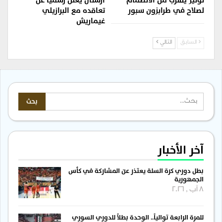
نونيز يقترب من الانضمام
أرسنال يعلن رسمياً عن
لصلاح في طرابزون سبور
تعاقده مع البرازيلي
غيماريش
السابق
التالي
آخر الأخبار
بطل دوري كرة السلة يعتذر عن المشاركة في كأس
الجمهورية
8 آب , 2026
للمرة الرابعة توالياً.. الوحدة بطلاً للدوري السوري