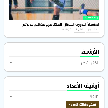
رياضة محلية
استعداداً للدوري الممتاز.. الهلال يبرم صفقتين جديدتين
السابق
التالي
1 من 1٬705
الأرشيف
الأرشيف
أرشيف الأعداد