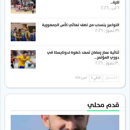
لكرة…
6 آب , 2026
النواعير ينسحب من نصف نهائي كأس الجمهورية
31 تموز , 2026
ثنائية عمار رمضان تمهد خطوة لدونايسكا في
دوري المؤتمر…
30 تموز , 2026
السابق
التالي
1 من 484
قدم محلي