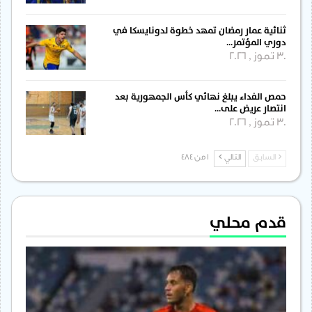
ثنائية عمار رمضان تمهد خطوة لدونايسكا في
دوري المؤتمر…
30 تموز , 2026
حمص الفداء يبلغ نهائي كأس الجمهورية بعد
انتصار عريض على…
30 تموز , 2026
السابق
التالي
1 من 484
قدم محلي