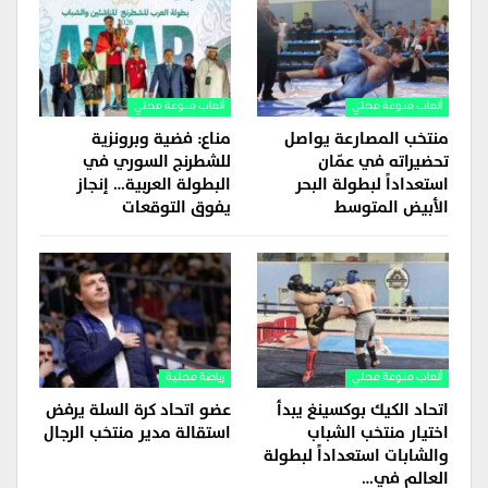
ألعاب منوعة محلي
ألعاب منوعة محلي
منتخب المصارعة يواصل
مناع: فضية وبرونزية
تحضيراته في عمّان
للشطرنج السوري في
استعداداً لبطولة البحر
البطولة العربية… إنجاز
الأبيض المتوسط
يفوق التوقعات
ألعاب منوعة محلي
رياضة محلية
اتحاد الكيك بوكسينغ يبدأ
عضو اتحاد كرة السلة يرفض
اختيار منتخب الشباب
استقالة مدير منتخب الرجال
والشابات استعداداً لبطولة
العالم في…