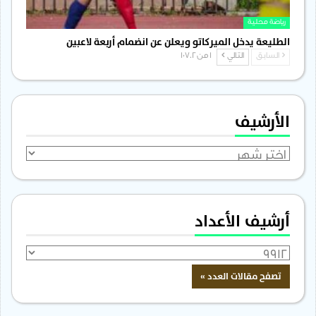
رياضة محلية
الطليعة يدخل الميركاتو ويعلن عن انضمام أربعة لاعبين
السابق
التالي
1 من 1٬702
الأرشيف
الأرشيف
أرشيف الأعداد