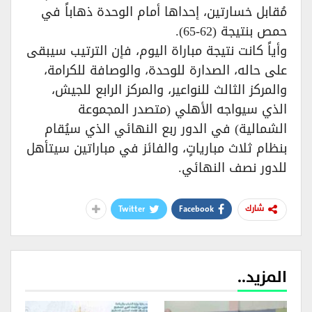
مُقابل خسارتين، إحداها أمام الوحدة ذهاباً في
حمص بنتيجة (62-65).
وأياً كانت نتيجة مباراة اليوم، فإن الترتيب سيبقى
على حاله، الصدارة للوحدة، والوصافة للكرامة،
والمركز الثالث للنواعير، والمركز الرابع للجيش،
الذي سيواجه الأهلي (متصدر المجموعة
الشمالية) في الدور ربع النهائي الذي سيُقام
بنظام ثلاث مبارياتٍ، والفائز في مباراتين سيتأهل
للدور نصف النهائي.
Twitter
Facebook
شارك
المزيد..