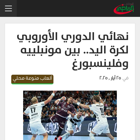
نهائي الدوري الأوروبي
لكرة اليد.. بين مونبلييه
وفلينسبورغ
في
25 أيار , 2025
ألعاب منوعة محلي