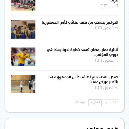
لكرة…
6 آب , 2026
النواعير ينسحب من نصف نهائي كأس الجمهورية
31 تموز , 2026
ثنائية عمار رمضان تمهد خطوة لدونايسكا في
دوري المؤتمر…
30 تموز , 2026
حمص الفداء يبلغ نهائي كأس الجمهورية بعد
انتصار عريض على…
30 تموز , 2026
السابق
التالي
1 من 484