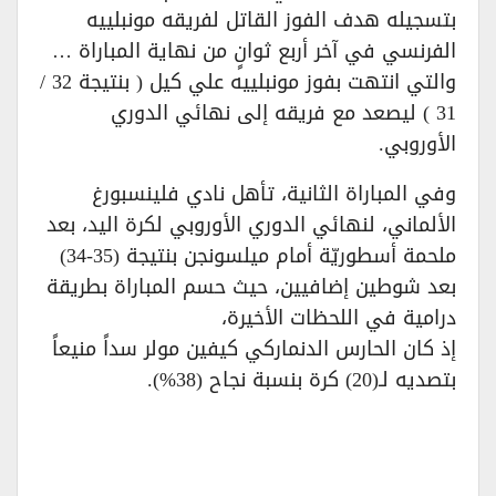
بتسجيله هدف الفوز القاتل لفريقه مونبلييه
الفرنسي في آخر أربع ثوانٍ من نهاية المباراة …
والتي انتهت بفوز مونبلييه علي كيل ( بنتيجة 32 /
31 ) ليصعد مع فريقه إلى نهائي الدوري
الأوروبي.
وفي المباراة الثانية، تأهل نادي فلينسبورغ
الألماني، لنهائي الدوري الأوروبي لكرة اليد، بعد
ملحمة أسطوريّة أمام ميلسونجن بنتيجة (35-34)
بعد شوطين إضافيين، حيث حسم المباراة بطريقة
درامية في اللحظات الأخيرة،
إذ كان الحارس الدنماركي كيفين مولر سداً منيعاً
بتصديه لـ(20) كرة بنسبة نجاح (38%).