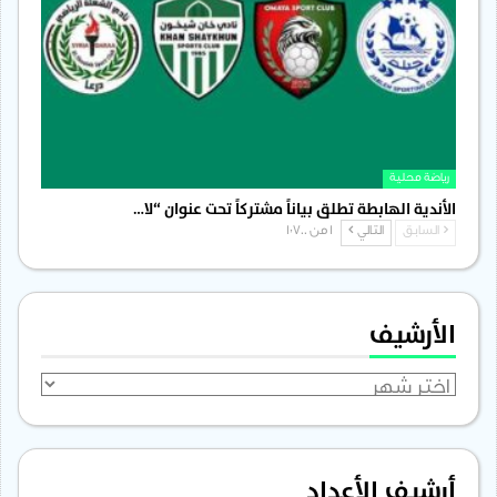
رياضة محلية
الأندية الهابطة تطلق بياناً مشتركاً تحت عنوان “لا…
السابق
التالي
1 من 1٬700
الأرشيف
الأرشيف
أرشيف الأعداد