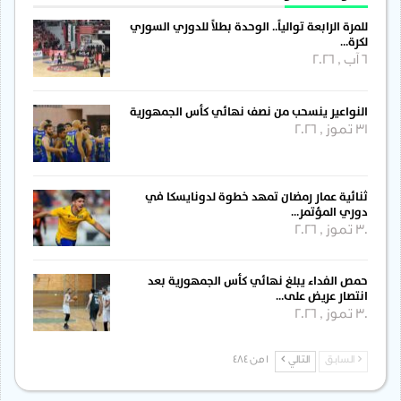
للمرة الرابعة توالياً.. الوحدة بطلاً للدوري السوري
لكرة…
6 آب , 2026
النواعير ينسحب من نصف نهائي كأس الجمهورية
31 تموز , 2026
ثنائية عمار رمضان تمهد خطوة لدونايسكا في
دوري المؤتمر…
30 تموز , 2026
حمص الفداء يبلغ نهائي كأس الجمهورية بعد
انتصار عريض على…
30 تموز , 2026
السابق
التالي
1 من 484