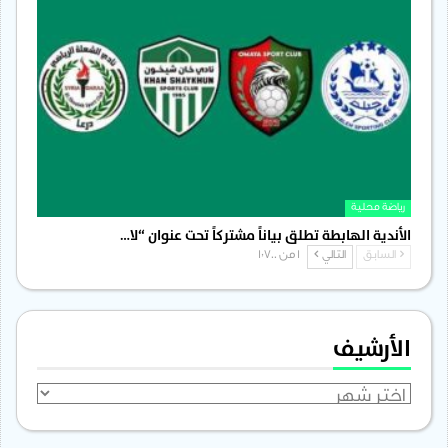
رياضة محلية
الأندية الهابطة تطلق بياناً مشتركاً تحت عنوان “لا…
السابق
التالي
1 من 1٬700
الأرشيف
الأرشيف