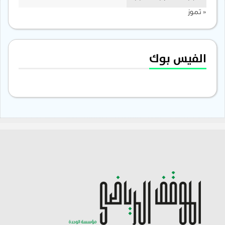
« تموز
الفيس بوك