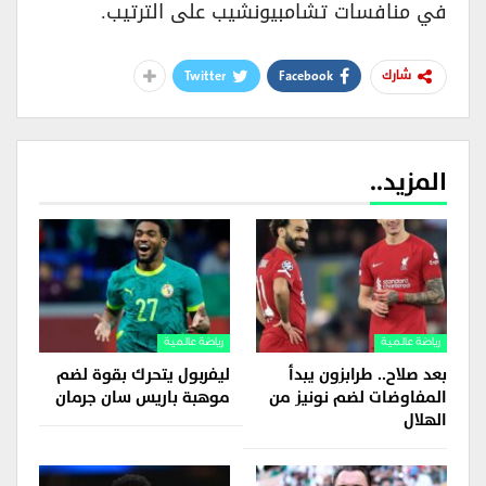
في منافسات تشامبيونشيب على الترتيب.
Twitter
Facebook
شارك
المزيد..
رياضة عالمية
رياضة عالمية
بعد صلاح.. طرابزون يبدأ
ليفربول يتحرك بقوة لضم
المفاوضات لضم نونيز من
موهبة باريس سان جرمان
الهلال