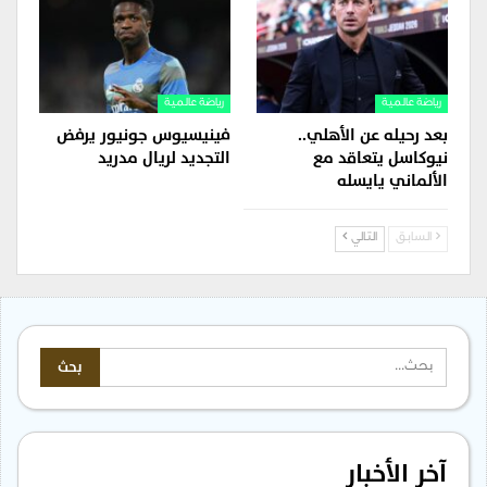
رياضة عالمية
رياضة عالمية
بعد رحيله عن الأهلي..
فينيسيوس جونيور يرفض
نيوكاسل يتعاقد مع
التجديد لريال مدريد
الألماني يايسله
السابق
التالي
آخر الأخبار