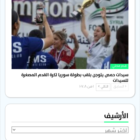
قدم محلي
سيدات حمص يتوجن بلقب بطولة سوريا لكرة القدم المصغرة
للسيدات
السابق
التالي
1 من 1٬708
الأرشيف
الأرشيف