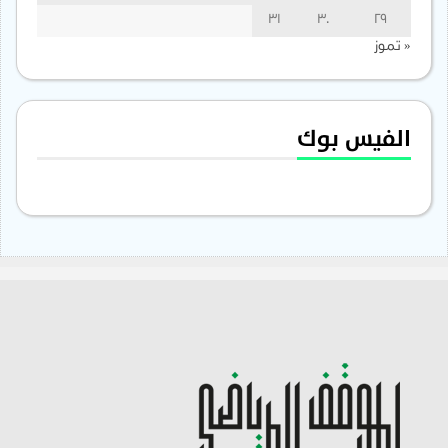
31
30
29
« تموز
الفيس بوك