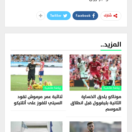
Twitter
Facebook
شارك
المزيد..
رياضة عالمية
رياضة عالمية
موناكو يلحق الخسارة
ثنائية عمر مرموش تقود
الثانية بليفربول قبل انطلاق
السيتي للفوز على أتلتيكو
الموسم