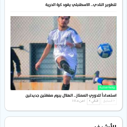
لتطوير النادي.. الاسطنبلي يقود كرة الحرية
رياضة محلية
استعداداً للدوري الممتاز.. الهلال يبرم صفقتين جديدتين
السابق
التالي
1 من 1٬705