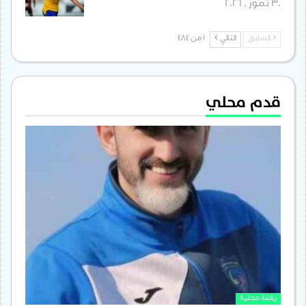
30 تموز , 2026
السابق
التالي
1 من 484
قدم محلي
رياضة محلية