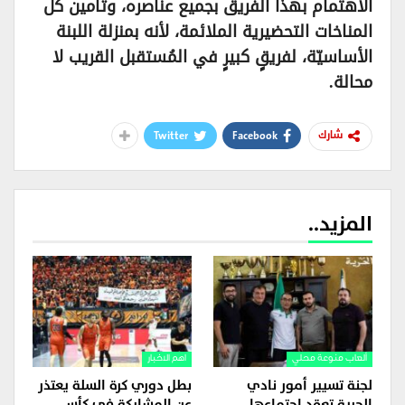
الاهتمام بهذا الفريق بجميع عناصره، وتأمين كل
المناخات التحضيرية الملائمة، لأنه بمنزلة اللبنة
الأساسيّة، لفريقٍ كبيرٍ في المُستقبل القريب لا
محالة.
Twitter
Facebook
شارك
المزيد..
ألعاب منوعة محلي
اهم الاخبار
لجنة تسيير أمور نادي
بطل دوري كرة السلة يعتذر
الحرية تعقد اجتماعها
عن المشاركة في كأس