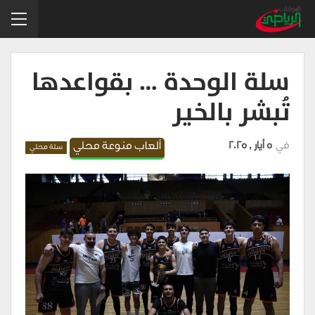
سلة الوحدة … بقواعدها
تُبشر بالخير
في
5 أيار , 2025
ألعاب منوعة محلي
سلة محلي