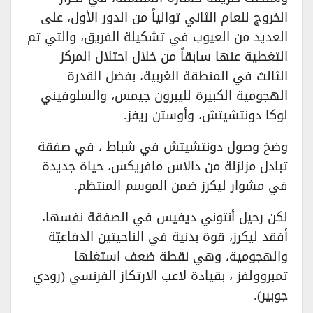
الخروج للعام الثاني توالياً من الدور الأول، على
العديد من العيوب في تشكيلة الفريق، والتي تم
التغطية عنها سابقاً من خلال احتلال المركز
الثالث في المنطقة الغربية، بفضل القدرة
الهجومية الكبيرة لليبرون جيمس، والسلوفيني
لوكا دونتشيتش، وأوستن ريفز.
وضخ وصول دونتشيتش في شباط ، في صفقة
تبادل مزلزلة من دالاس مافريكس، حياة جديدة
في مشوار ليكرز ضمن الموسم المنتظم.
لكن رحيل أنتوني ديفيس في الصفقة نفسها،
أفقد ليكرز، قوة بدنية في الناحيتين الدفاعيّة
والهجومية، وهي نقطة ضعف استغلها
تمبروولفز ، بقيادة لاعب الارتكاز الفرنسي (رودي
جوبير).