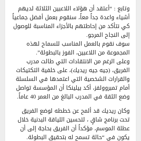
وتابع : “أعتقد أن هؤلاء اللاعبين الثلاثة لديهم
أشياء واعدة جداً معاً، سنقوم بعمل أفضل جماعياً
كي نتأكد من إحاطتهم بالأجزاء المناسبة للوصول
إلى النجاح المرجو.
سوف نقوم بالعمل المناسب للسماح لهذه
المجموعة من اللاعبين، الفوز بالبطولة”.
وعلى الرغم من الانتقادات التي طالت مدرب
الفريق، (جيه جيه ريديك)، على خلفية التكتيكات
والقرارات الشخصية التي اعتمدها في السلسلة
أمام تمبروولفز، أكد بيلينكا أن المؤسسة تواصل
وضع الثقة في المدرب البالغ من العمر 40 عاماً.
وكان ريديك قد ألمح عن خططه لوضع الفريق
تحت برنامج شاقٍ ، لتحسين اللياقة البدنية خلال
عطلة الموسم، مؤكداً أن الفريق بحاجة إلى أن
يكون في “حالة تسمح له بتحقيق البطولة.