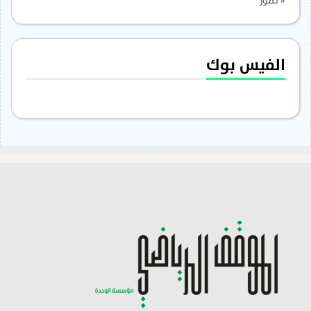
« تموز
الفيس بوك