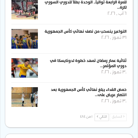
للمرة الرابعة توالياً.. الوحدة بطلاً للدوري السوري
لكرة…
6 آب , 2026
النواعير ينسحب من نصف نهائي كأس الجمهورية
31 تموز , 2026
ثنائية عمار رمضان تمهد خطوة لدونايسكا في
دوري المؤتمر…
30 تموز , 2026
حمص الفداء يبلغ نهائي كأس الجمهورية بعد
انتصار عريض على…
30 تموز , 2026
السابق
التالي
1 من 484