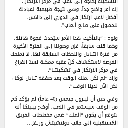
التشكيلة بحاجة إلى لاعب في مركز الارتكاز..
إنه أمر واضح جدآ، وهي نتيجة طبيعية لمبادلة
أفضل لاعب ارتكاز في الدوري إلى دالاس،
للحصول على صانع ألعاب”.
ونوه : “بالتأكيد، هذا الأمر سيُحدث فجوة هائلة.
وكما قلت سابقاً، فإن وصولنا إلى الفترة الأخيرة
من فترة التبادل واللحظات السابقة لها، لا تمنحك
الفرصة لاستكشاف كلّ عقبة ممكنة لسدّ الفراغ
في مركز الارتكاز في تشكيلتنا”.
وزاد “لم نكن نملك الوقت بعد صفقة تبادل لوكا ،
لكن الآن لدينا الوقت”.
وفي حين أن ليبرون جيمس (40 عاماً) لم يؤكد كم
من الوقت سيستمر في اللعب، أوضح بيلينكا أنه
يتوقع أن يكون “الملك” ضمن مخططات الفريق
المُستقبلية إلى جانب دونتشيتش وريفز…