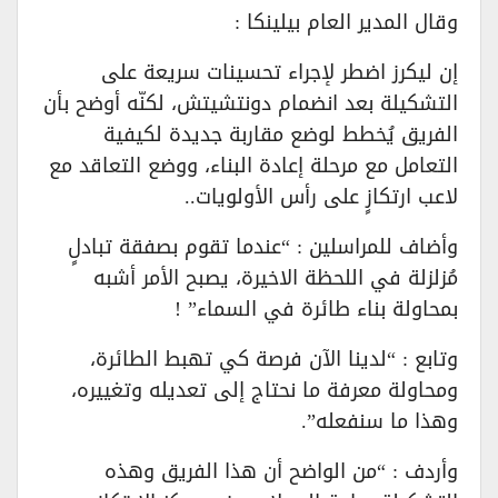
وقال المدير العام بيلينكا :
إن ليكرز اضطر لإجراء تحسينات سريعة على
التشكيلة بعد انضمام دونتشيتش، لكنّه أوضح بأن
الفريق يُخطط لوضع مقاربة جديدة لكيفية
التعامل مع مرحلة إعادة البناء، ووضع التعاقد مع
لاعب ارتكازٍ على رأس الأولويات..
وأضاف للمراسلين : “عندما تقوم بصفقة تبادلٍ
مُزلزلة في اللحظة الاخيرة، يصبح الأمر أشبه
بمحاولة بناء طائرة في السماء” !
وتابع : “لدينا الآن فرصة كي تهبط الطائرة،
ومحاولة معرفة ما نحتاج إلى تعديله وتغييره،
وهذا ما سنفعله”.
وأردف : “من الواضح أن هذا الفريق وهذه