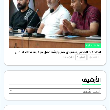
رياضة محلية
اتحاد كرة القدم يستعرض في ورشة عمل مركزية نظام انتقال…
السابق
التالي
1 من 1٬700
الأرشيف
الأرشيف