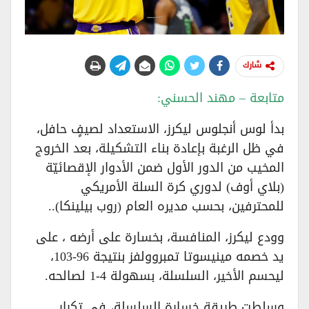
شارك
متابعة – مهند الحسني:
بدأ لوس أنجلوس ليكرز، الاستعداد لصيفٍ حافل،
في ظل الرغبة بإعادة بناء التشكيلة، بعد الخروج
المخيب من الدور الأول ضمن الأدوار الإقصائيّة
(بلاي أوف) لدوري كرة السلة الأمريكي
للمحترفين، بحسب مديره العام (روب بيلينكا)..
وودع ليكرز، المنافسة، بخسارة على أرضه ، على
يد خصمه مينيسوتا تمبروولفز بنتيجة 96-103،
ليحسم الأخير، السلسلة، بسهولة 4-1 لصالحه.
وسلطت طريقة خسارة السلسلة، في تكرار