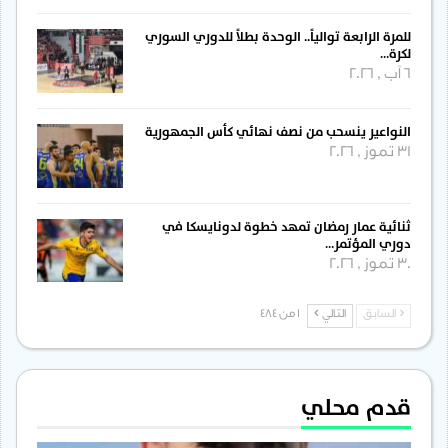
للمرة الرابعة توالياً.. الوحدة بطلاً للدوري السوري
لكرة…
6 آب , 2026
النواعير ينسحب من نصف نهائي كأس الجمهورية
31 تموز , 2026
ثنائية عمار رمضان تمهد خطوة لدونايسكا في
دوري المؤتمر…
30 تموز , 2026
السابق
التالي
1 من 484
قدم محلي