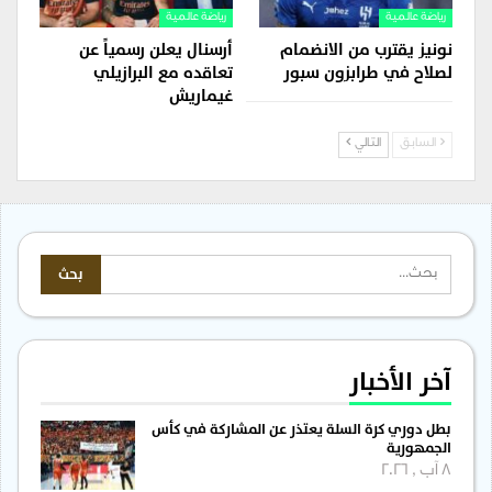
رياضة عالمية
رياضة عالمية
نونيز يقترب من الانضمام
أرسنال يعلن رسمياً عن
لصلاح في طرابزون سبور
تعاقده مع البرازيلي
غيماريش
السابق
التالي
آخر الأخبار
بطل دوري كرة السلة يعتذر عن المشاركة في كأس
الجمهورية
8 آب , 2026