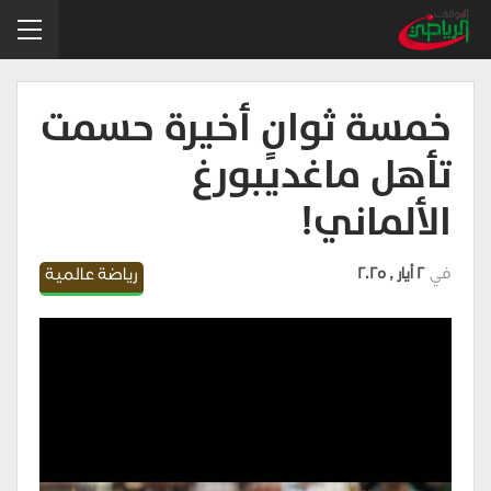
خمسة ثوانٍ أخيرة حسمت
تأهل ماغديبورغ
الألماني!
في
2 أيار , 2025
رياضة عالمية