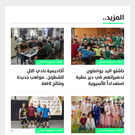
المزيد..
ألعاب منوعة محلي
ألعاب منوعة محلي
ناشئو اليد يواصلون
أكاديمية نادي التل
تحضيراتهم في دير عطية
للشطرنج.. مواهب جديدة
استعداداً للآسيوية
ونتائج لافتة
ألعاب منوعة محلي
ألعاب منوعة محلي