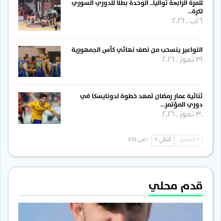
للمرة الرابعة توالياً.. الوحدة بطلاً للدوري السوري
لكرة…
6 آب , 2026
النواعير ينسحب من نصف نهائي كأس الجمهورية
31 تموز , 2026
ثنائية عمار رمضان تمهد خطوة لدونايسكا في
دوري المؤتمر…
30 تموز , 2026
السابق
التالي
1 من 484
قدم محلي