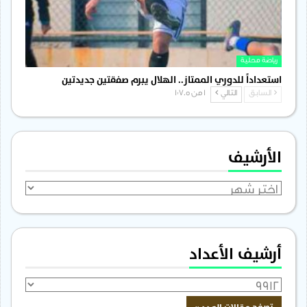
رياضة محلية
استعداداً للدوري الممتاز.. الهلال يبرم صفقتين جديدتين
السابق
التالي
1 من 1٬705
الأرشيف
الأرشيف
أرشيف الأعداد