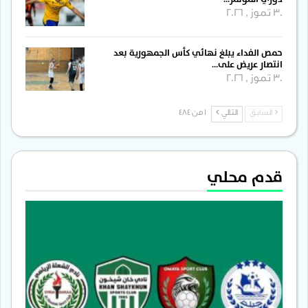
30 تموز , 2026
حمص الفداء يبلغ نهائي كأس الجمهورية بعد
انتصار عريض على…
30 تموز , 2026
السابق
التالي
1 من 484
قدم محلي