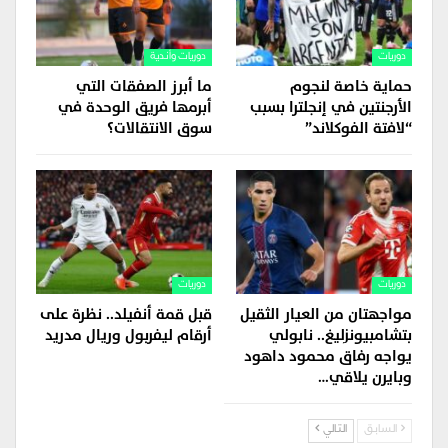
دوريات
دوريات وأندية
حماية خاصة لنجوم
ما أبرز الصفقات التي
الأرجنتين في إنجلترا بسبب
أبرمها فريق الوحدة في
“لافتة الفوكلاند”
سوق الانتقالات؟
دوريات
دوريات
مواجهتان من العيار الثقيل
قبل قمة أنفيلد.. نظرة على
بتشامبيونزليغ.. نابولي
أرقام ليفربول وريال مدريد
يواجه رفاق محمود داهود
وبايرن يلاقي…
السابق
التالي