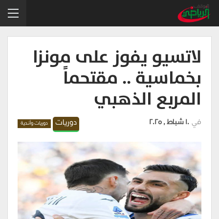
لاتسيو يفوز على مونزا
بخماسية .. مقتحماً
المربع الذهبي
في
10 شباط , 2025
دوريات
دوريات وأندية