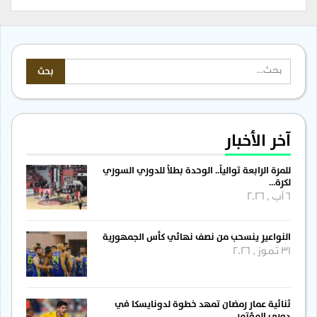
آخر الأخبار
للمرة الرابعة توالياً.. الوحدة بطلاً للدوري السوري
لكرة…
6 آب , 2026
النواعير ينسحب من نصف نهائي كأس الجمهورية
31 تموز , 2026
ثنائية عمار رمضان تمهد خطوة لدونايسكا في
دوري المؤتمر…