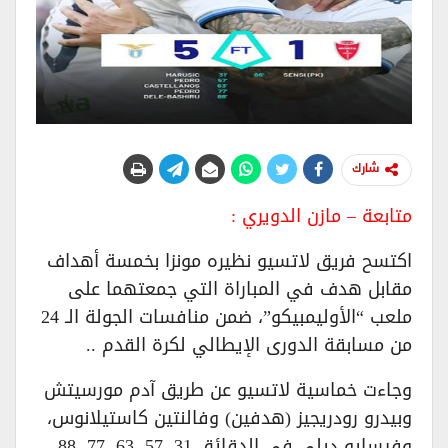
شارك
متابعة – مازن الدويري :
اكتسح فريق لاتسيو نظيره مونزا بخمسة أهداف
مقابل هدف في المباراة التي جمعتهما على
ملعب “الأوليمبيكو”، ضمن منافسات الجولة الـ 24
من مسابقة الدورى الإيطالي لكرة القدم ..
وجاءت خماسية لاتسيو عن طريق آدم مورسيتش
وبيدرو رودريجيز (هدفين) وفالنتين كاستيلانوس،
وفيسايو ديلي في الدقائق 31، 57، 63، 77، 88.