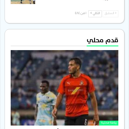
السابق
التالي
1 من 484
قدم محلي
رياضة محلية