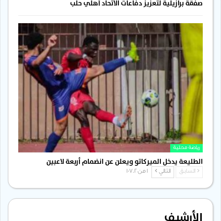
صفقة برازيلية لتعزيز دفاعات الاتحاد أهلي حلب
رياضة محلية
الطليعة يدخل الميركاتو ويعلن عن انضمام أربعة لاعبين
السابق
التالي
1 من 1٬702
الأرشيف