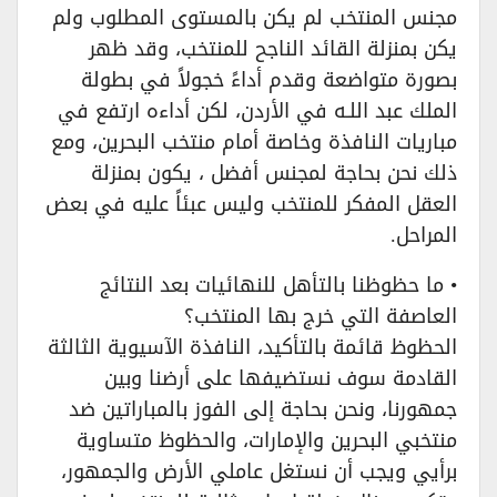
مجنس المنتخب لم يكن بالمستوى المطلوب ولم
يكن بمنزلة القائد الناجح للمنتخب، وقد ظهر
بصورة متواضعة وقدم أداءً خجولاً في بطولة
الملك عبد اللـه في الأردن، لكن أداءه ارتفع في
مباريات النافذة وخاصة أمام منتخب البحرين، ومع
ذلك نحن بحاجة لمجنس أفضل ، يكون بمنزلة
العقل المفكر للمنتخب وليس عبئاً عليه في بعض
المراحل.
• ما حظوظنا بالتأهل للنهائيات بعد النتائج
العاصفة التي خرج بها المنتخب؟
الحظوظ قائمة بالتأكيد، النافذة الآسيوية الثالثة
القادمة سوف نستضيفها على أرضنا وبين
جمهورنا، ونحن بحاجة إلى الفوز بالمباراتين ضد
منتخبي البحرين والإمارات، والحظوظ متساوية
برأيي ويجب أن نستغل عاملي الأرض والجمهور،