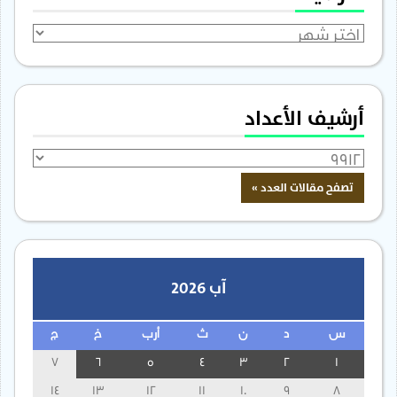
الأرشيف
أرشيف الأعداد
آب 2026
س
د
ن
ث
أرب
خ
ج
7
6
5
4
3
2
1
14
13
12
11
10
9
8