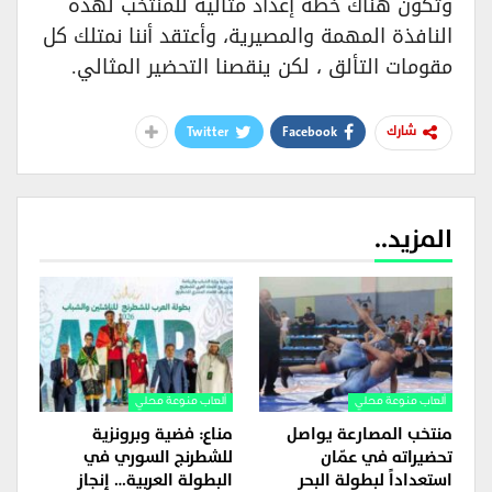
وتكون هناك خطة إعداد مثالية للمنتخب لهذه
النافذة المهمة والمصيرية، وأعتقد أننا نمتلك كل
مقومات التألق ، لكن ينقصنا التحضير المثالي.
Twitter
Facebook
شارك
المزيد..
ألعاب منوعة محلي
ألعاب منوعة محلي
منتخب المصارعة يواصل
مناع: فضية وبرونزية
تحضيراته في عمّان
للشطرنج السوري في
استعداداً لبطولة البحر
البطولة العربية… إنجاز