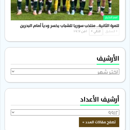
اهم الاخبار
للمرة الثانية.. منتخب سوريا للشباب يخسر ودياً أمام البحرين
السابق
التالي
1 من 1٬707
الأرشيف
الأرشيف
أرشيف الأعداد