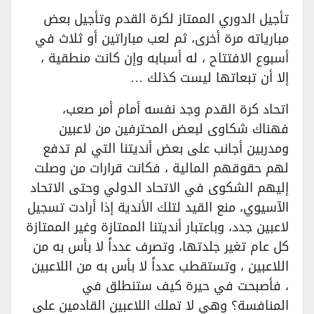
تأجيل الدوري الممتاز لكرة القدم وتأجيل بعض
مبارياته مرة أخرى، ثم لعب مباراتين أو ثلاث في
أسبوع الافتتاح ، له أسبابه وإن كانت منطقية ،
إلا أن تبعاتها ليست كذلك …
اتحاد كرة القدم وجد نفسه أمام أمر صعب،
فهناك شكاوى لبعض المحترفين من لاعبين
ومدربين أجانب على بعض أنديتنا التي لم تدفع
لهم حقوقهم المالية ، فكانت قرارات من وصلت
إليهم الشكوى في الاتحاد الدولي وحتى الاتحاد
الآسيوي، منع القيد لتلك الأندية إذا أرادت تسجيل
لاعبين جدد، وباعتبار أنديتنا الممتازة وغير الممتازة
كل عام تغير جلدتها، وتصرف عدداً لا بأس به من
اللاعبين ، وتستقطب عدداً لا بأس به من اللاعبين
، فأصبحت في حيرة كيف ستنطلق في
المنافسة؟ وهي لا تملك اللاعبين القادمين على