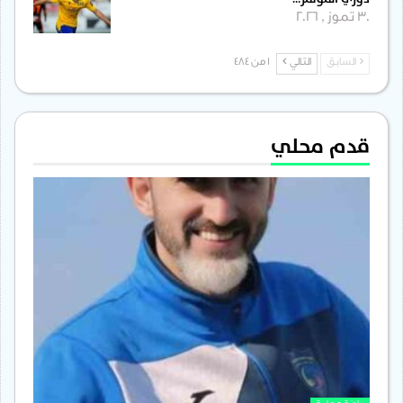
30 تموز , 2026
السابق
التالي
1 من 484
قدم محلي