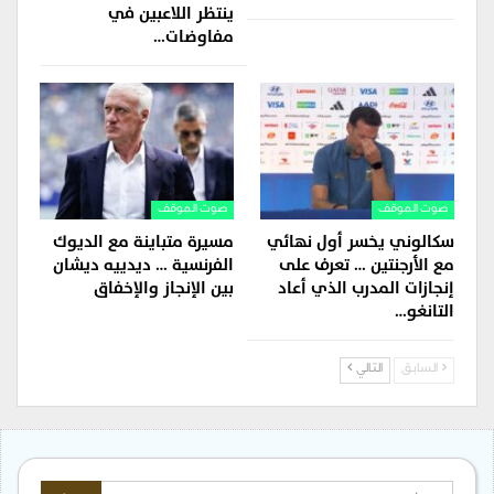
ينتظر اللاعبين في
مفاوضات…
صوت الموقف
صوت الموقف
سكالوني يخسر أول نهائي
مسيرة متباينة مع الديوك
مع الأرجنتين … تعرف على
الفرنسية … ديدييه ديشان
إنجازات المدرب الذي أعاد
بين الإنجاز والإخفاق
التانغو…
السابق
التالي