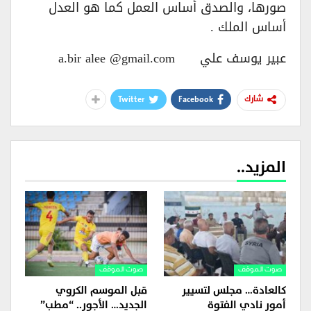
صورها، والصدق أساس العمل كما هو العدل
أساس الملك .
عبير يوسف علي a.bir alee @gmail.com
Twitter
Facebook
شارك
المزيد..
صوت الموقف
صوت الموقف
كالعادة… مجلس لتسيير
قبل الموسم الكروي
أمور نادي الفتوة
الجديد… الأجور.. “مطب”