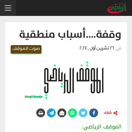
وقفة….أسباب منطقية
في
26 تشرين أول , 2024
صوت الموقف
شارك
الموقف الرياضي: