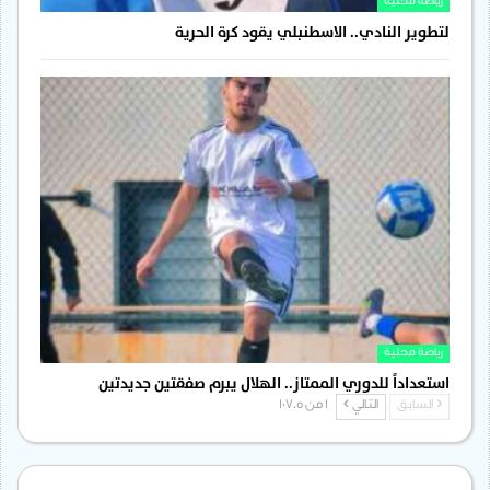
رياضة محلية
لتطوير النادي.. الاسطنبلي يقود كرة الحرية
رياضة محلية
استعداداً للدوري الممتاز.. الهلال يبرم صفقتين جديدتين
السابق
التالي
1 من 1٬705