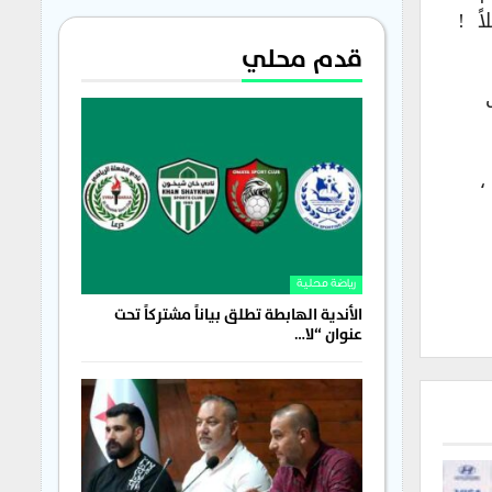
ً !
قدم محلي
،
رياضة محلية
الأندية الهابطة تطلق بياناً مشتركاً تحت
عنوان “لا…