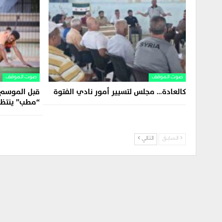
صوت الموقف
صوت الموقف
كالعادة… مجلس لتسيير أمور نادي الفتوة
قبل الموسم ا
“مطب” ينتظر
السابق
التالي