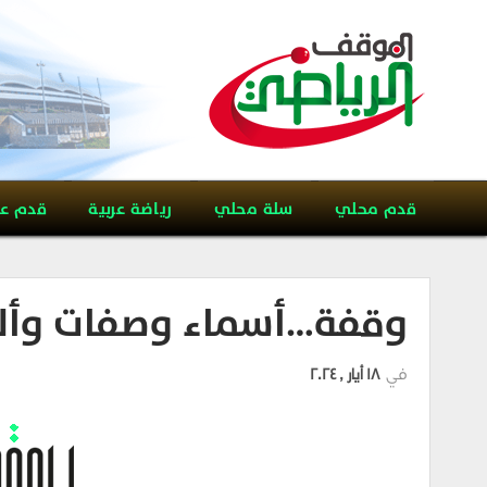
قدم محلي
سلة محلي
رياضة عربية
قدم ع
وقفة…أسماء وصفات وأل
في
18 أيار , 2024