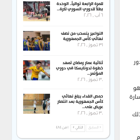
للمرة الرابعة توالياً.. الوحدة
بطلاً للدوري السوري لكرة…
6 آب , 2026
النواعير ينسحب من نصف
نهائي كأس الجمهورية
31 تموز , 2026
ور
ثنائية عمار رمضان تمهد
خطوة لدونايسكا في دوري
المؤتمر…
30 تموز , 2026
هو
ارة
حمص الفداء يبلغ نهائي
كأس الجمهورية بعد انتصار
عريض على…
لك
30 تموز , 2026
السابق
التالي
1 من 484
م