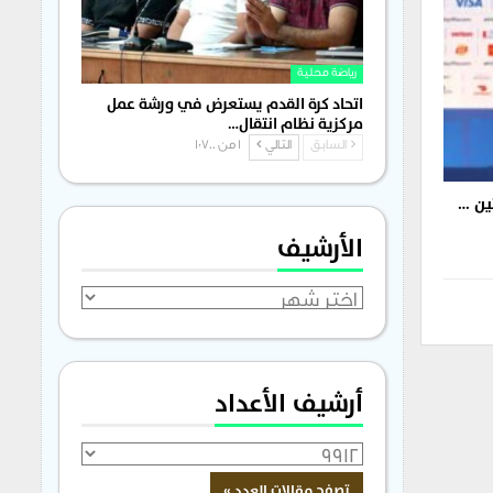
رياضة محلية
اتحاد كرة القدم يستعرض في ورشة عمل
مركزية نظام انتقال…
السابق
التالي
1 من 1٬700
ين …
الأرشيف
الأرشيف
أرشيف الأعداد