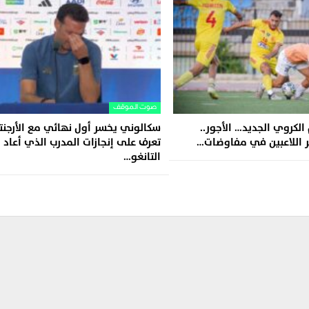
صوت الموقف
لكروي الجديد… الأجور..
سكالوني يخسر أول نهائي مع الأرجنت
 اللاعبين في مفاوضات…
تعرف على إنجازات المدرب الذي أعاد
التانغو…