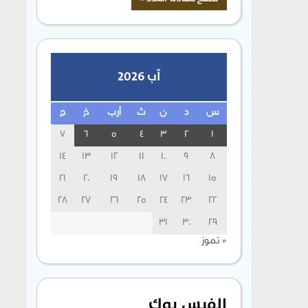
آب 2026
س
د
ن
ث
أرب
خ
ج
7
6
5
4
3
2
1
14
13
12
11
10
9
8
21
20
19
18
17
16
15
28
27
26
25
24
23
22
31
30
29
« تموز
الفيس بوك