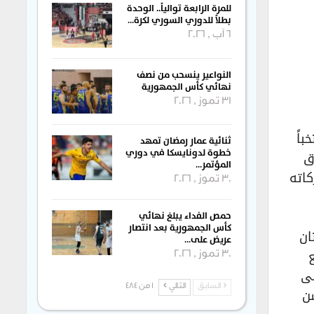
للمرة الرابعة توالياً.. الوحدة
بطلاً للدوري السوري لكرة…
6 آب , 2026
النواعير ينسحب من نصف
نهائي كأس الجمهورية
31 تموز , 2026
شهد الرياضي في القارة الأكبر آسيا ، حيث ٢٤ منتخباً
ثنائية عمار رمضان تمهد
خطوة لدونايسكا في دوري
ق
المؤتمر…
كاته
30 تموز , 2026
حمص الفداء يبلغ نهائي
كأس الجمهورية بعد انتصار
ان
عريض على…
30 تموز , 2026
لى
السابق
التالي
1 من 484
سن