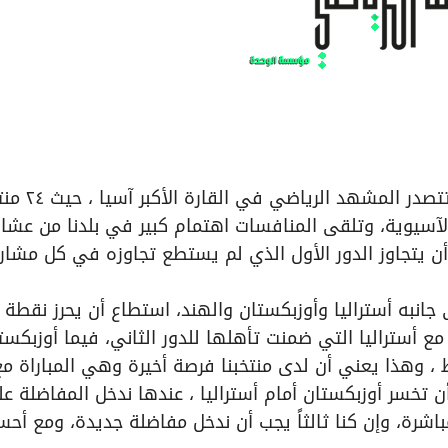
مازالت منافسات النهائيات الآسيوية لكرة القدم تتصدر الم
الآسيوية، وتلقى المنافسات اهتمام كبير في بلدنا من عشا
أن يتجاوز الدور الأول الذي لم يستطع تجاوزه في كل مشار
جانبه أستراليا وأوزبكستان والهند، استطاع أن يحرز نقطة
مع أستراليا التي ضمنت تأهلها للدور الثاني، فيما أوزبكست
 ، وهذا يعني أن لدى منتخبنا فرصة أخيرة وهي المباراة مع
ن تخسر أوزبكستان أمام أستراليا ، عندها ندخل المفاضلة ع
 مباشرة، وإن كنا ثالثاً يجب أن ندخل مفاضلة جديدة، ومع أح