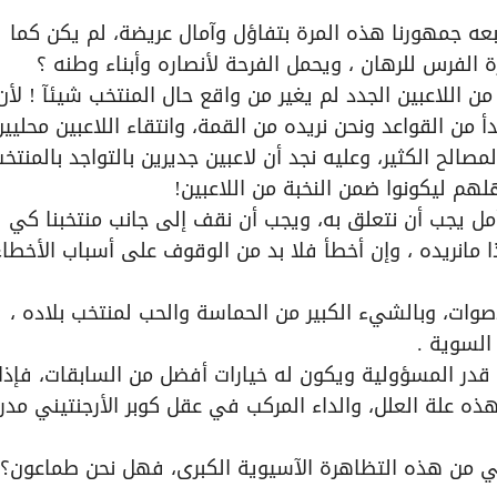
بعه جمهورنا هذه المرة بتفاؤل وآمال عريضة، لم يكن كما
فرس للرهان ، ويحمل الفرحة لأنصاره وأبناء وطنه ؟
ن اللاعبين الجدد لم يغير من واقع حال المنتخب شيئآ ! لأن
دأ من القواعد ونحن نريده من القمة، وانتقاء اللاعبين محليين
الح الكثير، وعليه نجد أن لاعبين جديرين بالتواجد بالمنتخ
لهم ليكونوا ضمن النخبة من اللاعبين!
أمل يجب أن نتعلق به، ويجب أن نقف إلى جانب منتخبنا كي
 مانريده ، وإن أخطأ فلا بد من الوقوف على أسباب الأخطاء
ات، وبالشيء الكبير من الحماسة والحب لمنتخب بلاده ،
السوية .
قدر المسؤولية ويكون له خيارات أفضل من السابقات، فإذا
 علة العلل، والداء المركب في عقل كوبر الأرجنتيني مدر
ثاني من هذه التظاهرة الآسيوية الكبرى، فهل نحن طماعون؟