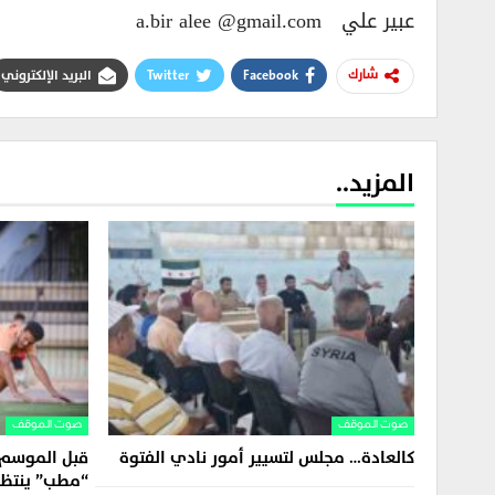
عبير علي a.bir alee @gmail.com
Facebook
Twitter
البريد الإلكتروني
شارك
المزيد..
صوت الموقف
صوت الموقف
كالعادة… مجلس لتسيير أمور نادي الفتوة
قبل الموسم ا
“مطب” ينتظر