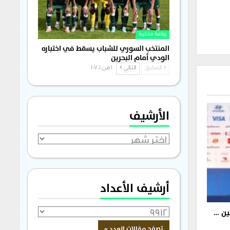
رياضة محلية
المنتخب السوري للشباب يسقط في اختباره
الودي أمام البحرين
السابق
التالي
1 من 1٬701
الأرشيف
الأرشيف
أرشيف الأعداد
ين …