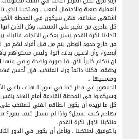
أربع فرق تحتل المركز الثالث في الست مجموعات.
العملية صعبة والاحتمال أصعب ، ومنتخبنا الذي تا
اشتهى عشاقه، فهل سيكون في المحطة الأخيرة ال
كل ماجرى من تغيير على المنتخب، وكل الذين أتوا م
اتحادنا لكرة القدم يسير بعكس الاتجاه، فالبناء يب
من خارج حدود الوطن يتم من قبل أفراد لهم من المص
أبعدوا، وأن لاعبين بدلاء أتوا، وليس مستواهم يأه
لن نتكلم كثيراً الآن، فالصورة واضحة وبقي منها 
يحققه، فكلنا دائمآ وراء المنتخب، فإن أحسن فهذا
ومسببيها ..
الجمهور في قطر كما في سورية هتف بأعلى الأصو
وسيكونوا في المحطة القادمة أمام الهند بنفس 
كل ما نريده أن يكون الطاقم الفني للمنتخب على 
تهاجم كيف تسجل؟ وإذا لم تسجل كيف تفوز؟ فهذه
منتخبنا الأول لكرة القدم.
بالتوفيق لمنتخبنا ، ونأمل أن يكون في الدور ال