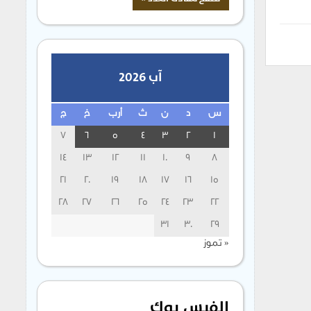
آب 2026
س
د
ن
ث
أرب
خ
ج
7
6
5
4
3
2
1
14
13
12
11
10
9
8
21
20
19
18
17
16
15
28
27
26
25
24
23
22
31
30
29
« تموز
الفيس بوك