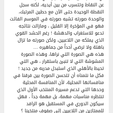
عن النقاط وتتسرب من بين أيديه، لكنه سجل
النقطة الوحيدة حتى الآن مع حطين المرتبك،
والوحدة صورته تشبه صورته في الموسم الفائت
فهو في المؤخرة إلا القليل ، ومازالت نتائجه
تدعو للاستغراب والدهشة ! رغم الحشد القوي
الذي يملكه من اللاعبين، ولكن صورته ما تزال
باهتة ولا ترضي أحداً من جماهيره …
هذه هي الصورة التي نراها، وهذه الصورة
المشوشة التي لا تنبئ باستقرار ، هي التي
تحيط بالأهلي الذي استبدل مدربه من جديد !
فكل ما نتمناه أن تتحسن الصورة بين فرقنا في
منافساتها المحلية، لأن المنافسة المحلية
وحدها التي تدعم مسيرة المنتخب الأول الذي
تنتظره مناسبات مهمة، بل مهمة جداً ، فهل
سيكون الدوري في المستقبل هو الرافد
للممتازين من اللاعبين إلى صفوف منتخبنا ؟