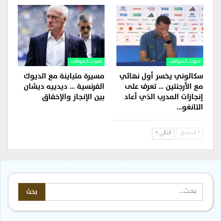
صوت الموقف
صوت الموقف
سكالوني يخسر أول نهائي
مسيرة متباينة مع الديوك
مع الأرجنتين … تعرف على
الفرنسية … ديدييه ديشان
إنجازات المدرب الذي أعاد
بين الإنجاز والإخفاق
التانغو…
السابق
التالي