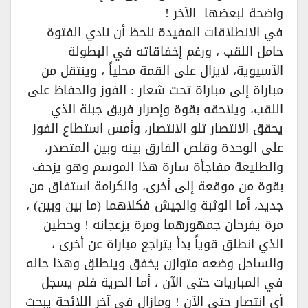
واضحة لبعضها الآخر !
في الانطلاقات المفيدة نلحظ أن نادي الفتوة
حامل اللقب ، ورغم إخفاقاته في البطولة
الآسيوية، لايزال على القمة محلياً ، وينتقل من
مباراة إلى مباراة تحت شعار : الفوز والحفاظ على
اللقب، ويلاحقه بقوة وإصرار فريق جبلة الذي
يحقق الانتصار تلو الانتصار، وأمس استطاع الفوز
على الوحدة وقلص الفارق بينه وبين المتصدر،
والطليعة مفاجأة سارة هذا الموسم وهو يزحف
بقوة من موقعة إلى أخرى، والكرامة استفاق من
جديد، أما الوثبة والجيش فكلاهما (ما بين وبين) ،
مرة يفرحان جمهورهما ومرة يزعجانه ! وحطين
الذي انطلق قوياً بدأ يتراجع مباراة عن أخرى ،
والساحل وضعه متوازن يخفق وينطلق وهذا حاله
في المباريات حتى الآن ، أما الحرية فلم يسجل
أي انتصار حتى الآن ! ومازال في آخر اللائحة يبحث