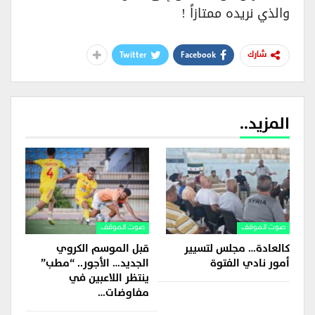
والذي نريده ممتازاً !
Twitter
Facebook
شارك
المزيد..
صوت الموقف
صوت الموقف
كالعادة… مجلس لتسيير
قبل الموسم الكروي
أمور نادي الفتوة
الجديد… الأجور.. “مطب”
ينتظر اللاعبين في
مفاوضات…