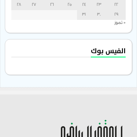
28
27
26
25
24
23
22
31
30
29
« تموز
الفيس بوك