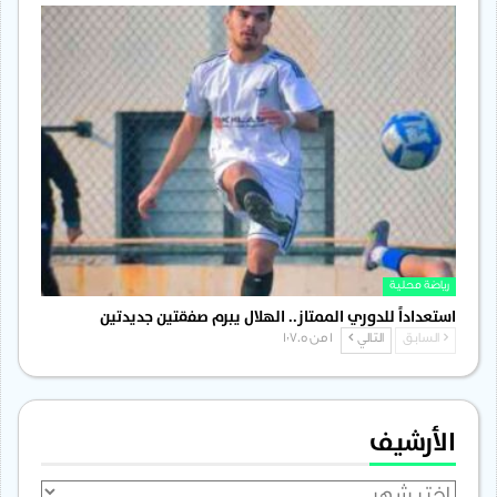
رياضة محلية
استعداداً للدوري الممتاز.. الهلال يبرم صفقتين جديدتين
السابق
التالي
1 من 1٬705
الأرشيف
الأرشيف