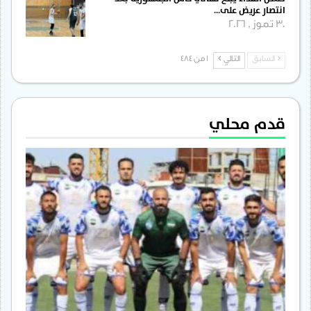
انتصار عريض على…
30 تموز , 2026
السابق
التالي
1 من 484
قدم محلي