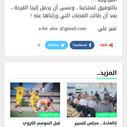
بالتوفيق لمنتخبنا ، وعسى أن يحمل إلينا الفرحة ،
بعد أن طالت الغصات التي ورثناها عنه !
عبير علي a.bir alee @gmail.com
Twitter
Facebook
شارك
المزيد..
صوت الموقف
صوت الموقف
كالعادة… مجلس لتسيير
قبل الموسم الكروي