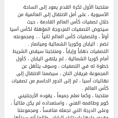
منتخبنا الأول لكرة القدم يعود إلى الساحة
الآسيوية ، على أمل الانتقال إلى العالمية من
خلال تصفيات كأس العالم القادمة ، حيث
سيخوض التصفيات المزدوجة المؤهلة لكأس آسيا
أولاً ، ولتصفيات كأس العالم ثانياً … ومجموعته
تضم : اليابان وكوريا الشمالية وميانمار .
التصفيات ذهاباً وإياباً ، ومنتخبنا سيقص الشريط
أمام كوريا الشمالية ، ثم يلتقي اليابان ، كأول
خطوة له في التصفيات ، وسوف يتأهل عن
المجموعة فريقان اثنان ، سيضمنا الانتقال إلى
نهائيات آسيا ، ثم إلى الدور الحاسم من تصفيات
كأس العالم .
منتخبنا ، وكما نعلم جميعاً ، يقوده الأرجنتيني
كوبر وطاقمه الفني ، واستعداده لم يكن مثالياً ،
وعلى الدرجة التي تجعله منافساً ، ومجموعتنا
مقدور عليها باستثناء اليابان، طالما أنه سيتأهل