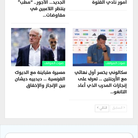
أمور نادي الفتوة
الجديد… الأجور.. “مطب”
ينتظر اللاعبين في
مفاوضات…
صوت الموقف
صوت الموقف
سكالوني يخسر أول نهائي
مسيرة متباينة مع الديوك
مع الأرجنتين … تعرف على
الفرنسية … ديدييه ديشان
إنجازات المدرب الذي أعاد
بين الإنجاز والإخفاق
التانغو…
السابق
التالي