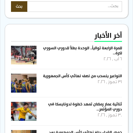
آخر الأخبار
للمرة الرابعة توالياً.. الوحدة بطلاً للدوري السوري
لكرة…
6 آب , 2026
النواعير ينسحب من نصف نهائي كأس الجمهورية
31 تموز , 2026
ثنائية عمار رمضان تمهد خطوة لدونايسكا في
دوري المؤتمر…
30 تموز , 2026
حمص الفداء يبلغ نهائي كأس الجمهورية بعد