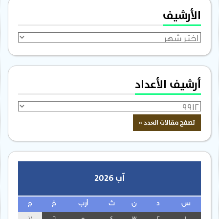
الأرشيف
الأرشيف
أرشيف الأعداد
آب 2026
س
د
ن
ث
أرب
خ
ج