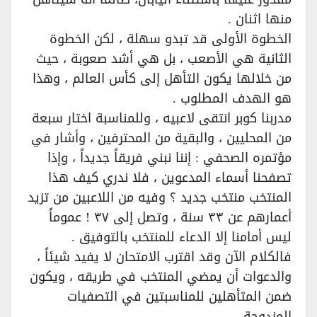
منها اثنان .
الخطوة الأولى قد تبدو سهلة ، لكن الخطوة
الثانية هي الأصعب ، بل هي أشد صعوبة ، حيث
من خلالها يكون التأهل إلى كأس العالم ، وهذا
هو الهدف المطلوب .
مدربنا كوبر انتقى لاعبيه ، وللمناسبة اختار سبعة
من المحليين ، والبقية من المحترفين ، وأشار في
مؤتمره الصحفي : إننا نبني فريقاً جديداً ، وإذا
تصفحنا أسماء المدعوين ، فلا ندري كيف هذا
المنتخب منتخب جديد ؟ وفيه من اللاعبين من تزيد
أعمارهم عن ٣٣ سنة ، وتصل إلى ٣٧ ! عموماً
ليس أمامنا إلا الدعاء للمنتخب بالتوفيق .
فالكلام الآن وقد اقترب الامتحان لا يفيد شيئاً ،
والدعوات أن يمضي المنتخب في طريقه ، ويكون
ضمن المتأهلين للمناسبتين في التصفيات
المزدوجة …