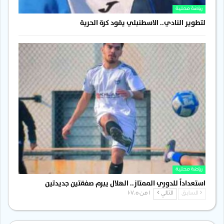
رياضة محلية
لتطوير النادي.. الاسطنبلي يقود كرة الحرية
رياضة محلية
استعداداً للدوري الممتاز.. الهلال يبرم صفقتين جديدتين
السابق
التالي
1 من 1٬705