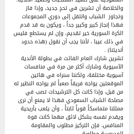
والخلاصة أن تشرين في تحدٍ جديد، وإذا فاز
وتجاوز الشباب وانتقل إلى دوري المجموعات
فهذا إنجاز كبير وكبير جداً ، ويكون به قد قدم
الكرة السورية خير تقديم، وإن لم يستطع فليس
في ذلك عيبا ، لأننا يجب أن نقول (هذه حدود
أنديتنا) .
تشرين شارك العام الفائت في بطولة الأندية
الآسيوية وشارك أكثر من مرة في منافسات
آسيوية مختلفة، ولكننا سنراه في هاتين
الموقعتين يواجه فريقاً صعباً لم يواجه النظير له
من قبل، وإذا كانت كل الترشيحات تصب في
مصلحة الشباب السعودي فهذا لا يمنع أن نرى
ممثلنا متماسكاً قوياً ثابتاً ، وأن يلعب بأريحية
ويقدم نفسه بشكل لائق مهما كانت قوة
المنافس، فإن التركيز مطلوب والمقاومة
المدروسة مطلوبة.