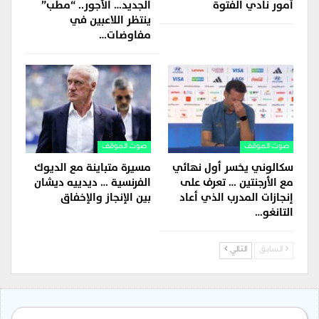
أمور نادي الفتوة
الجديد… الأجور.. “مطب”
ينتظر اللاعبين في
مفاوضات…
صوت الموقف
صوت الموقف
سكالوني يخسر أول نهائي
مسيرة متباينة مع الديوك
مع الأرجنتين … تعرف على
الفرنسية … ديدييه ديشان
إنجازات المدرب الذي أعاد
بين الإنجاز والإخفاق
التانغو…
السابق
التالي