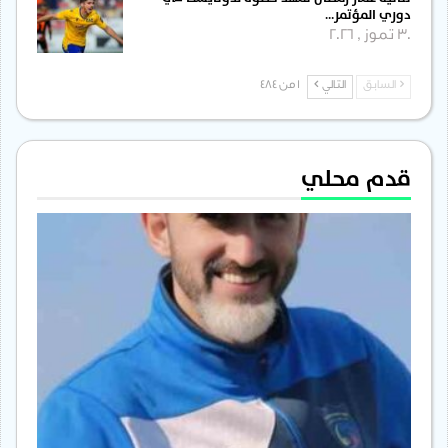
دوري المؤتمر…
30 تموز , 2026
السابق
التالي
1 من 484
قدم محلي