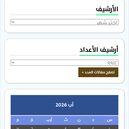
الأرشيف
الأرشيف
أرشيف الأعداد
آب 2026
س
د
ن
ث
أرب
خ
ج