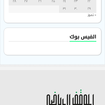
28
27
26
25
24
23
22
31
30
29
« تموز
الفيس بوك