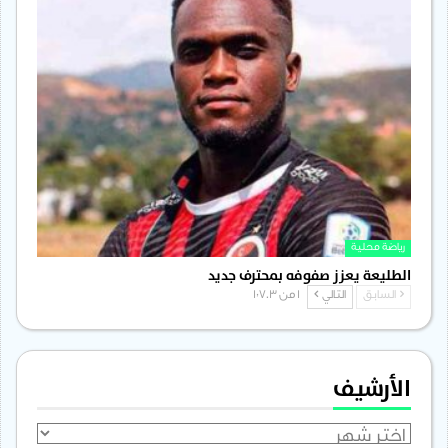
رياضة محلية
الطليعة يعزز صفوفه بمحترف جديد
السابق
التالي
1 من 1٬703
الأرشيف
الأرشيف