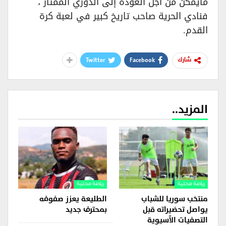
مايمكن من أجل العودة إلى الدوري الممتاز ،
فنادي الحرية صاحب تاريخ كبير في لعبة كرة
القدم.
Twitter
Facebook
شارك
المزيد..
رياضة محلية
رياضة محلية
منتخب سوريا للشباب
الطليعة يعزز صفوفه
يواصل تحضيراته قبل
بمحترف جديد
التصفيات الآسيوية