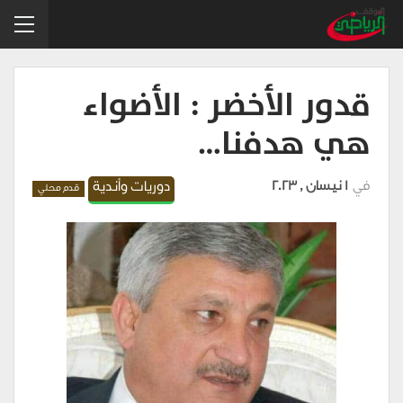
قدور الأخضر : الأضواء
هي هدفنا…
في
1 نيسان , 2023
دوريات وأندية
قدم محلي