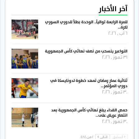
آخر الأخبار
للمرة الرابعة توالياً.. الوحدة بطلاً للدوري السوري
لكرة…
6 آب , 2026
النواعير ينسحب من نصف نهائي كأس الجمهورية
31 تموز , 2026
ثنائية عمار رمضان تمهد خطوة لدونايسكا في
دوري المؤتمر…
30 تموز , 2026
حمص الفداء يبلغ نهائي كأس الجمهورية بعد
انتصار عريض على…
30 تموز , 2026
السابق
التالي
1 من 484