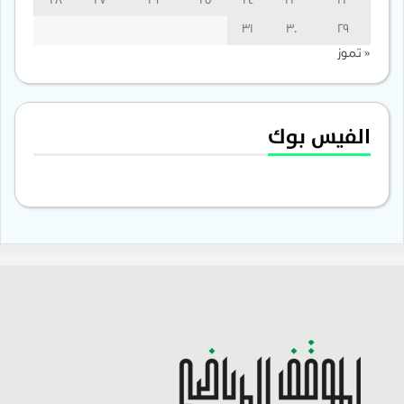
28
27
26
25
24
23
22
31
30
29
« تموز
الفيس بوك