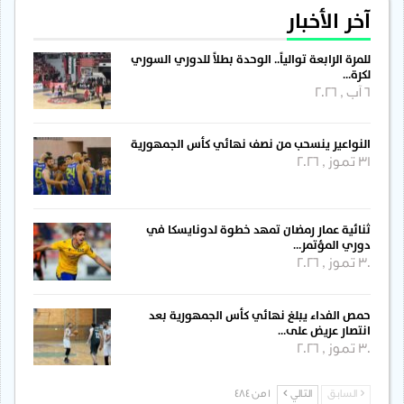
آخر الأخبار
للمرة الرابعة توالياً.. الوحدة بطلاً للدوري السوري
لكرة…
6 آب , 2026
النواعير ينسحب من نصف نهائي كأس الجمهورية
31 تموز , 2026
ثنائية عمار رمضان تمهد خطوة لدونايسكا في
دوري المؤتمر…
30 تموز , 2026
حمص الفداء يبلغ نهائي كأس الجمهورية بعد
انتصار عريض على…
30 تموز , 2026
السابق
التالي
1 من 484