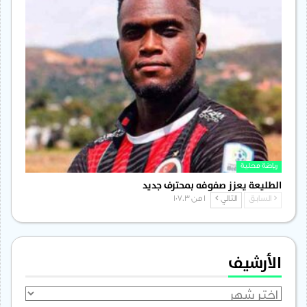
رياضة محلية
الطليعة يعزز صفوفه بمحترف جديد
السابق
التالي
1 من 1٬703
الأرشيف
الأرشيف