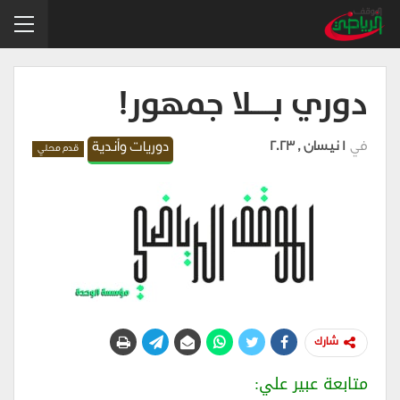
دوري بــــــلا جمهور!
في
1 نيسان , 2023
دوريات وأندية
قدم محلي
شارك
متابعة عبير علي: