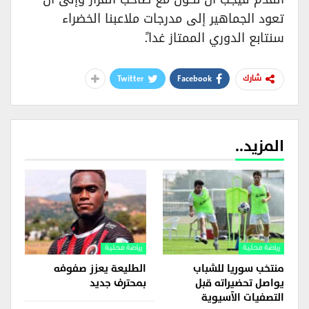
تعود الجماهير إلى مدرجات ملاعبنا الخضراء
سنتابع الدوري الممتاز غدا.ً
Twitter
Facebook
شارك
المزيد..
رياضة محلية
رياضة محلية
منتخب سوريا للشباب
الطليعة يعزز صفوفه
يواصل تحضيراته قبل
بمحترف جديد
التصفيات الآسيوية