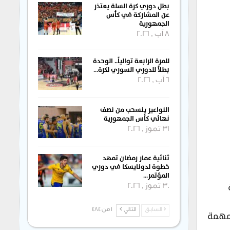
بطل دوري كرة السلة يعتذر
عن المشاركة في كأس
الجمهورية
8 آب , 2026
للمرة الرابعة توالياً.. الوحدة
بطلاً للدوري السوري لكرة…
6 آب , 2026
النواعير ينسحب من نصف
نهائي كأس الجمهورية
31 تموز , 2026
ثنائية عمار رمضان تمهد
خطوة لدونايسكا في دوري
المؤتمر…
30 تموز , 2026
 مهمة
السابق
التالي
1 من 484