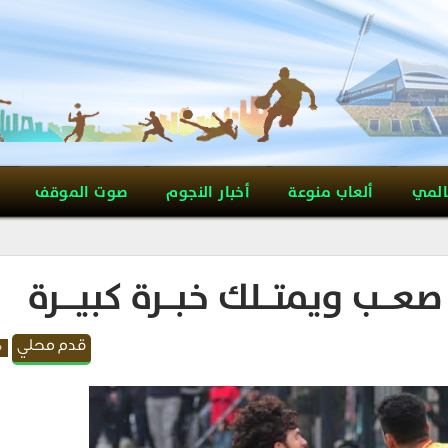
المي
ألعاب منوعة
أخبار النجوم
صوت الموقف
عـــب ويمتـــلك خبـــرة كبيــــرة
قدم محلي
م