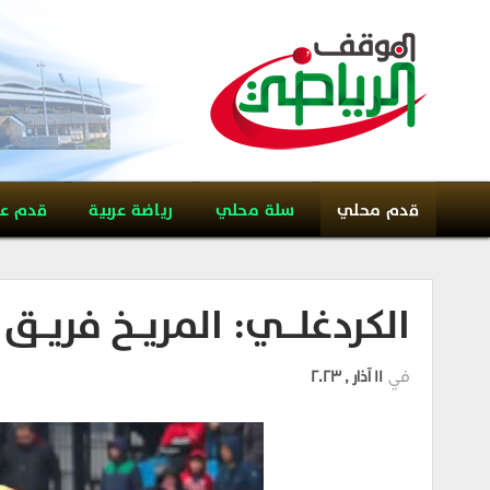
قدم محلي
سلة محلي
رياضة عربية
قدم ع
الكردغلـــي: المريــخ فريــق ص
في
11 آذار , 2023