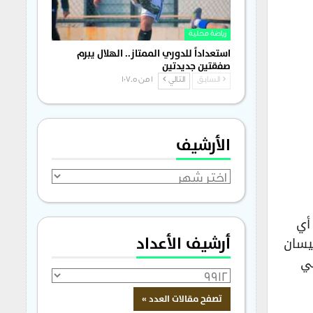
رياضة محلية
استعداداً للدوري الممتاز.. الهلال يبرم
صفقتين جديدتين
السابق
التالي
1 من 1٬705
الأرشيف
الأرشيف
أي
أرشيف الأعداد
ذه المواجهة التي ستلعب بطريقة الذهاب والإياب في السعودية يومي الجمعة 7 نيسان
قي