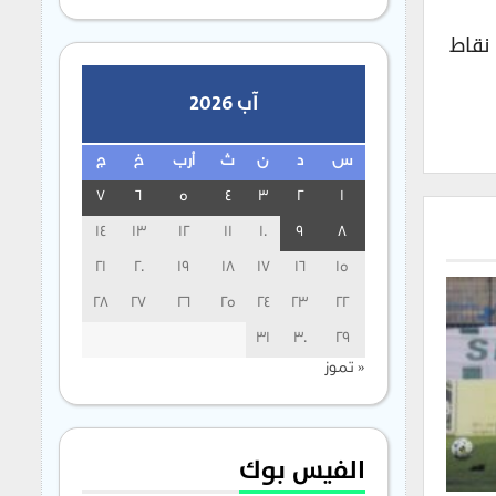
ويحتل البحارة المركز السادس على سلم ترتيب فرق الدوري بعد نهاية مرحلة الذهاب برصيد 14 نقطة بفارق 6 نقاط
آب 2026
س
د
ن
ث
أرب
خ
ج
7
6
5
4
3
2
1
14
13
12
11
10
9
8
21
20
19
18
17
16
15
28
27
26
25
24
23
22
31
30
29
« تموز
الفيس بوك