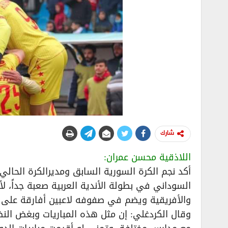
شارك
اللاذقية محسن عمران:
أكد نجم الكرة السورية السابق ومديرالكرة الحالي
السوداني في بطولة الأندية العربية صعبة جداً، ل
والأفريقية ويضم في صفوفه لاعبين أفارقة على 
وقال الكردغلي: إن مثل هذه المباريات وبغض النظ