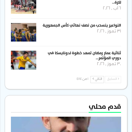
لكرة…
6 آب , 2026
النواعير ينسحب من نصف نهائي كأس الجمهورية
31 تموز , 2026
ثنائية عمار رمضان تمهد خطوة لدونايسكا في
دوري المؤتمر…
30 تموز , 2026
السابق
التالي
1 من 484
قدم محلي