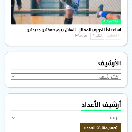
رياضة محلية
استعداداً للدوري الممتاز.. الهلال يبرم صفقتين جديدتين
السابق
التالي
1 من 1٬705
الأرشيف
الأرشيف
أرشيف الأعداد