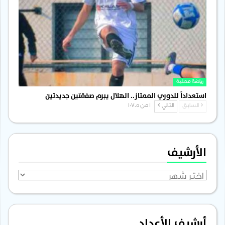
رياضة محلية
استعداداً للدوري الممتاز.. الهلال يبرم صفقتين جديدتين
السابق
التالي
1 من 1٬705
الأرشيف
الأرشيف
أرشيف الأعداد