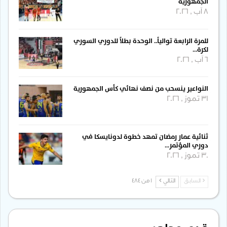
الجمهورية
8 آب , 2026
للمرة الرابعة توالياً.. الوحدة بطلاً للدوري السوري
لكرة…
6 آب , 2026
النواعير ينسحب من نصف نهائي كأس الجمهورية
31 تموز , 2026
ثنائية عمار رمضان تمهد خطوة لدونايسكا في
دوري المؤتمر…
30 تموز , 2026
السابق
التالي
1 من 484