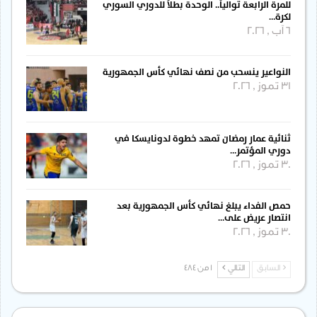
للمرة الرابعة توالياً.. الوحدة بطلاً للدوري السوري
لكرة…
6 آب , 2026
النواعير ينسحب من نصف نهائي كأس الجمهورية
31 تموز , 2026
ثنائية عمار رمضان تمهد خطوة لدونايسكا في
دوري المؤتمر…
30 تموز , 2026
حمص الفداء يبلغ نهائي كأس الجمهورية بعد
انتصار عريض على…
30 تموز , 2026
السابق
التالي
1 من 484