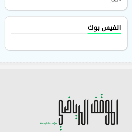
« تموز
الفيس بوك