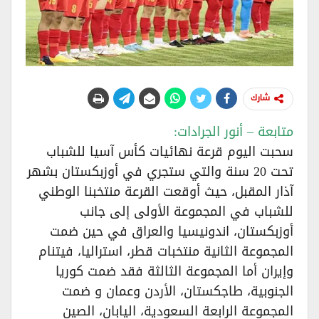
شارك
متابعة – أنور الجرادات:
سحبت اليوم قرعة نهائيات كأس آسيا للشباب
تحت 20 سنة والتي ستجري في أوزبكستان بشهر
آذار المقبل، حيث أوقعت القرعة منتخبنا الوطني
للشباب في المجموعة الأولى إلى جانب
أوزبكستان، اندونيسيا والعراق في حين ضمت
المجموعة الثانية منتخبات قطر، استراليا، فيتنام
وإيران أما المجموعة الثالثة فقد ضمت كوريا
الجنوبية، طاجكستان، الأردن وعمان و ضمت
المجموعة الرابعة السعودية، اليابان، الصين