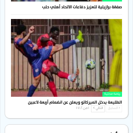
صفقة برازيلية لتعزيز دفاعات الاتحاد أهلي حلب
رياضة محلية
الطليعة يدخل الميركاتو ويعلن عن انضمام أربعة لاعبين
السابق
التالي
1 من 1٬702