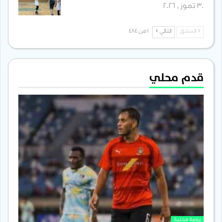
30 تموز , 2026
السابق
التالي
1 من 484
قدم محلي
رياضة محلية