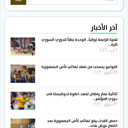
آخر الأخبار
للمرة الرابعة توالياً.. الوحدة بطلاً للدوري السوري
لكرة…
6 آب , 2026
النواعير ينسحب من نصف نهائي كأس الجمهورية
31 تموز , 2026
ثنائية عمار رمضان تمهد خطوة لدونايسكا في
دوري المؤتمر…
30 تموز , 2026
حمص الفداء يبلغ نهائي كأس الجمهورية بعد
انتصار عريض على…