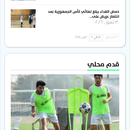
حمص الفداء يبلغ نهائي كأس الجمهورية بعد
انتصار عريض على…
30 تموز , 2026
السابق
التالي
1 من 484
قدم محلي