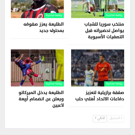
رياضة محلية
رياضة محلية
منتخب سوريا للشباب
الطليعة يعزز صفوفه
يواصل تحضيراته قبل
بمحترف جديد
التصفيات الآسيوية
رياضة محلية
رياضة محلية
صفقة برازيلية لتعزيز
الطليعة يدخل الميركاتو
دفاعات الاتحاد أهلي حلب
ويعلن عن انضمام أربعة
لاعبين
السابق
التالي