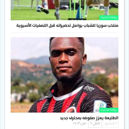
رياضة محلية
منتخب سوريا للشباب يواصل تحضيراته قبل التصفيات الآسيوية
رياضة محلية
الطليعة يعزز صفوفه بمحترف جديد
السابق
التالي
1 من 1٬703