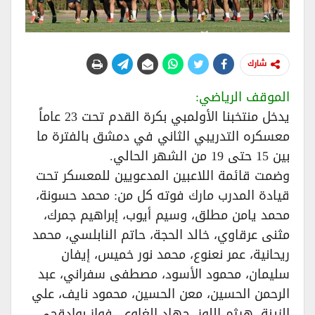
شارك
الموقف الرياضي:
يدخل منتخبنا الأولمبي بكرة القدم تحت 23 عاماً
معسكره التدريبي الثاني في دمشق بالفترة ما
بين 15 حتى 19 من الشهر الحالي.
وضمت قائمة اللاعبين المدعويين للمعسكر تحت
قيادة المدرب مارك فوته كل من: محمد حسونة،
محمد يامن مطلق، وسيم أيوب، إبراهيم جمرك،
مثنى عرقاوي، خالد الحجة، حاتم النابلسي، محمد
ريحانية، عمر نعنوع، محمد نور خميس، إيفان
سليمان، محمود الأسود، مصطفى سفراني، عبد
الرحمن الحسين، معن الحسين، محمود نايف، علي
الزينة، هيثم اللوز، جهاد الغاوي، فواز بوادقجي،