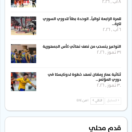
8 آب , 2026
للمرة الرابعة توالياً.. الوحدة بطلاً للدوري السوري
لكرة…
6 آب , 2026
النواعير ينسحب من نصف نهائي كأس الجمهورية
31 تموز , 2026
ثنائية عمار رمضان تمهد خطوة لدونايسكا في
دوري المؤتمر…
30 تموز , 2026
السابق
التالي
1 من 484
قدم محلي