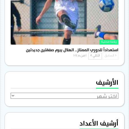
رياضة محلية
استعداداً للدوري الممتاز.. الهلال يبرم صفقتين جديدتين
السابق
التالي
1 من 1٬705
الأرشيف
الأرشيف
أرشيف الأعداد