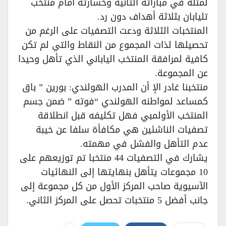
لمثله في مباراته الثانية وخسارته أمام منتخب
تليابان بثلاثة أهداف دون رد.
المنتخبات الثلاثة ودعت التصفيات على الرغم من
تحصيلها لذات المجموع من النقاط والتي لم تكن
كافية لمرافقة المنتخب الياباني الذي تأهل وحيدا
عن المجموعة.
منتخبنا غادر الإ أن المدرب الهولندي: بورين ” باق
كمساعد لمواطنه الهولندي “فوته ” ضمن جسم
المنتخب الأولمبي فهل تكليفه قبل انطلاقة
تصفيات الناشئين هي مكافأة سلفا عن خيبة
عدم التأهل والفشل في مهمته.
يشارك في التصفيات 44 منتخبا تم توزيعهم على
10 مجموعات يتأهل بنهايتها إلى النهائيات
الآسيوية صاحب المركز الأول من كل مجموعة إلى
جانب أفضل 5 منتخبات تحصل على المركز الثاني.