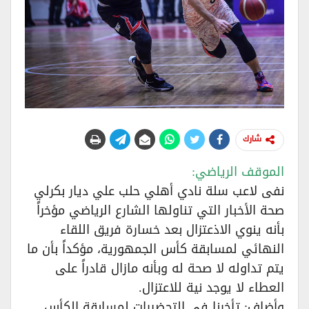
شارك
الموقف الرياضي:
نفى لاعب سلة نادي أهلي حلب علي ديار بكرلي
صحة الأخبار التي تناولها الشارع الرياضي مؤخراً
بأنه ينوي الاذعتزال بعد خسارة فريق اللقاء
النهائي لمسابقة كأس الجمهورية، مؤكداً بأن ما
يتم تداوله لا صحة له وبأنه مازال قادراً على
العطاء لا يوجد نية للاعتزال.
وأضاف: تأخرنا في التحضيرات لمسابقة الكأس