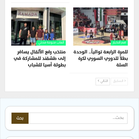
اهم الاخبار
ألعاب منوعة محلي
للمرة الرابعة توالياً.. الوحدة
منتخب رفع الأثقال يسافر
بطلاً للدوري السوري لكرة
إلى طشقند للمشاركة في
السلة
بطولة آسيا للشباب
السابق
التالي