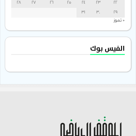
28
27
26
25
24
23
22
31
30
29
« تموز
الفيس بوك