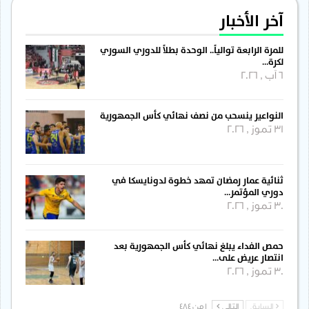
آخر الأخبار
للمرة الرابعة توالياً.. الوحدة بطلاً للدوري السوري
لكرة…
6 آب , 2026
النواعير ينسحب من نصف نهائي كأس الجمهورية
31 تموز , 2026
ثنائية عمار رمضان تمهد خطوة لدونايسكا في
دوري المؤتمر…
30 تموز , 2026
حمص الفداء يبلغ نهائي كأس الجمهورية بعد
انتصار عريض على…
30 تموز , 2026
السابق
التالي
1 من 484