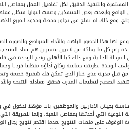
 المستمرة والتنفيذ الدقيق لكل تفاصيل العمل بمفاصل اللع
 الواقع وأبعدت بعض المتنفذين وصفت النوايا فتكلل عمله
جاح، ومع ذلك لم تفلح في تجاوز محطة وحدود المربع الذهب
ع لها هذا الحضور الباهت والأداء المتواضع والصورة الضب
حدة رغم كل ما يملكه من لاعبين متميزين هم عماد المنتخب
 المرحلة الحالية ومع ذلك كبا الأهلي ونجح الوحدة في قل
ولعب الوحدة بطريقة جماعية وكان أداؤه منظما فرديا وجماع
 من قبل مدربه عدي خباز الذي تمكن فك شفيرة خصمه وتع
تنفيذ الصحيح لتعليمات المدرب فحقق معادلة النتيجة والأدا
ناسبة بجيش الاداريين والموظفين، بات مؤهلا لدخول في بر
النوعية التي أحدثها بمفاصل اللعبة، وإنما للطريقة التي
ة الوقوف على منصات التتويج بعدما اقتصر تتويج رجال الو