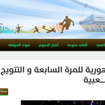
المي
ألعاب منوعة
أخبار النجوم
صوت الموقف
رية للمرة السابعة و التتويج
ـــعبية
سلة 