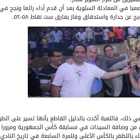
 صعبا في المعادلة السلوية بعد أن قدم أداء رائعا ونجح ف
عن جدارة واستحقاق وفاز بفارق ست نقاط ٥٨-٥٢.
ي ذلك، فاللعبة أكدت بالدليل القاطع بأنها تسير على الطر
ء من وصافة السيدات في مسابقة كأس الجمهورية ومرورا ب