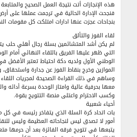
هذه الإنجازات أتت نتيجة العمل الصحيح والمتابعة
فنجحت الإدارة الحالية في ترجمت عملها على أرض
بنجاحات عجزت عنها ادارات امتلكت كل مقومات الن
لقاء الفوز والتألق
لم يكن أشد المتشائمين بسلة رجال أهلي حلب يتوق
التي ظهر عليها الفريق باللقاء النهائي أمام الو
الوطني الأول ولديه دكة احتياط تعتبر الأفضل في
الموازين وخرج بنقاط الفوز عن جدارة واستحقاق، 
وساهم في ذلك القراءة الصحيحة لمجريات اللقاء
معها بحرفية عالية وامتاز الوحدة بسرعة أدائه وال
وكسب الاحترام واعتلى منصة التتويج بقوة.
أحياء شعبية
بات اتحاد كرة السلة الذي يتفاخر رئيسه في كل م
أمور لا تصدق ليس لنجاحاته العظيمة وليس للنقلة 
يتبعها في تتويج فرقه الفائزة بعد أن حرمها متع