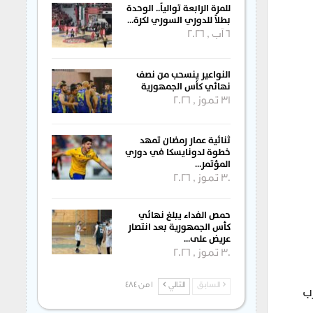
للمرة الرابعة توالياً.. الوحدة
بطلاً للدوري السوري لكرة…
6 آب , 2026
النواعير ينسحب من نصف
نهائي كأس الجمهورية
31 تموز , 2026
ثنائية عمار رمضان تمهد
خطوة لدونايسكا في دوري
المؤتمر…
30 تموز , 2026
حمص الفداء يبلغ نهائي
كأس الجمهورية بعد انتصار
عريض على…
30 تموز , 2026
ب
السابق
التالي
1 من 484