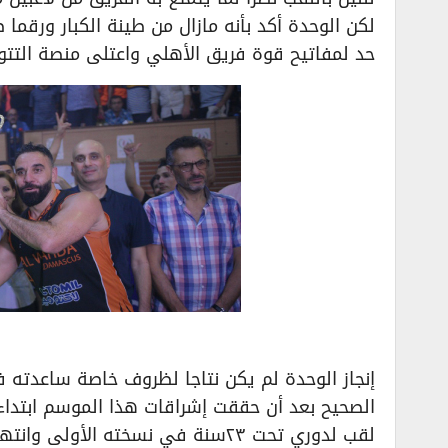
لكن الوحدة أكد بأنه مازال من طينة الكبار ورقما
حد لمفاتيح قوة فريق الأهلي واعتلى منصة التتويج 
إنجاز الوحدة لم يكن نتاجا لظروف خاصة ساعدته ف
الصحيح بعد أن حققت إشراقات هذا الموسم ابتدا
لقب لدوري تحت ٢٣سنة في نسخته الأولى وانتهاء باللظفر بالكأس الأغلى وللمرة السابعة في تاريخ النادي.