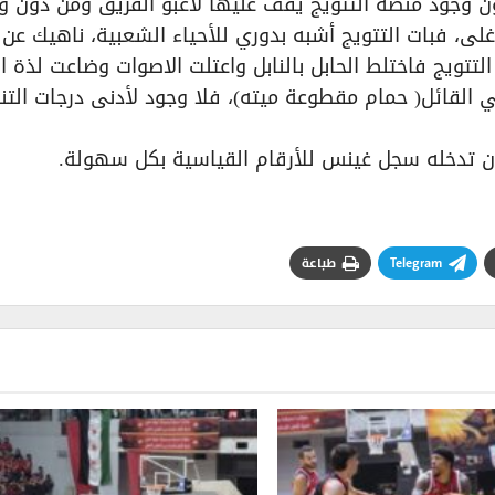
 وجود منصة التتويج يقف عليها لاعبو الفريق ومن دون و
لى، فبات التتويج أشبه بدوري للأحياء الشعبية، ناهيك عن
تتويج فاختلط الحابل بالنابل واعتلت الاصوات وضاعت لذة ا
القائل( حمام مقطوعة ميته)، فلا وجود لأدنى درجات التن
 أن تدخله سجل غينس للأرقام القياسية بكل سهولة.
Telegram
طباعة