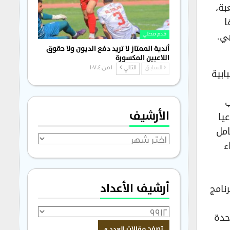
بة،
ا
ي.
قدم محلي
أندية الممتاز لا تريد دفع الديون ولا حقوق
اللاعبين المكسورة
ابية
السابق
التالي
1 من 1٬704
ب
الأرشيف
يا
امل
الأرشيف
ء
أرشيف الأعداد
نامج
حدة