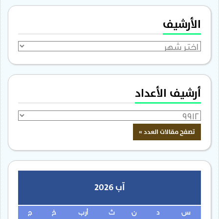
الأرشيف
الأرشيف
أرشيف الأعداد
آب 2026
س
د
ن
ث
أرب
خ
ج