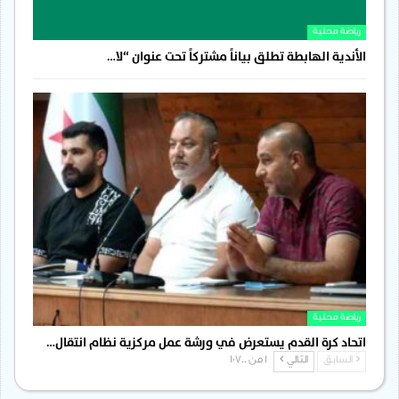
رياضة محلية
الأندية الهابطة تطلق بياناً مشتركاً تحت عنوان “لا…
رياضة محلية
اتحاد كرة القدم يستعرض في ورشة عمل مركزية نظام انتقال…
السابق
التالي
1 من 1٬700