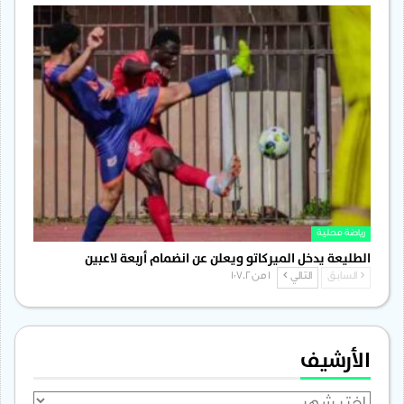
رياضة محلية
الطليعة يدخل الميركاتو ويعلن عن انضمام أربعة لاعبين
السابق
التالي
1 من 1٬702
الأرشيف
الأرشيف