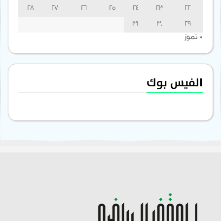
28
27
26
25
24
23
22
31
30
29
« تموز
الفيس بوك