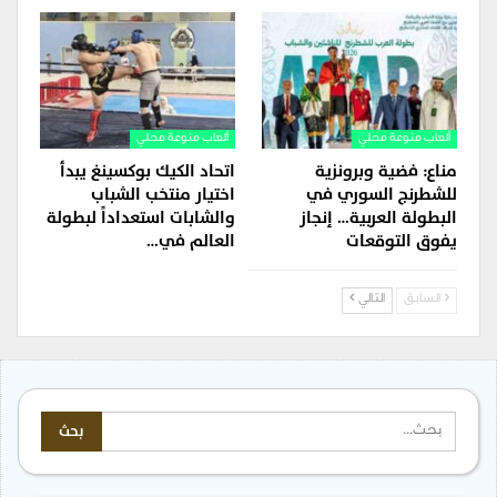
ألعاب منوعة محلي
ألعاب منوعة محلي
مناع: فضية وبرونزية
اتحاد الكيك بوكسينغ يبدأ
للشطرنج السوري في
اختيار منتخب الشباب
البطولة العربية… إنجاز
والشابات استعداداً لبطولة
يفوق التوقعات
العالم في…
السابق
التالي