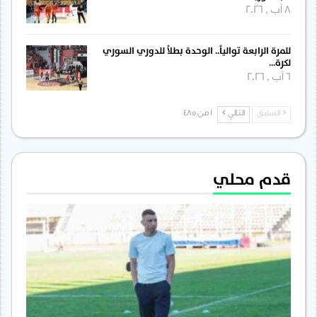
8 آب , 2026
للمرة الرابعة توالياً.. الوحدة بطلاً للدوري السوري
لكرة…
6 آب , 2026
السابق
التالي
1 من 485
قدم محلي