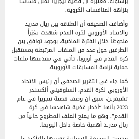
برشلونة، معتبرةً أن قضية نيجريرا تمثل مساساً
بنزاهة المنافسات الكروية.
​وأضافت الصحيفة أن العلاقة بين ريال مدريد
والاتحاد الأوروبي لكرة القدم شهدت تغيّراً
ملحوظاً خلال الفترة الماضية، بوجود توافق بين
الطرفين حول عدد من الملفات المرتبطة بمستقبل
كرة القدم في أوروبا، تأتي في مقدمتها ملفات
حماية نزاهة المسابقات الأوروبية.
​كما جاء في التقرير الصحفي أن رئيس الاتحاد
الأوروبي لكرة القدم، السلوفيني ألكسندر
تشيفرين، سبق أن وصف قضية نيجريرا في عام
2023 بأنها “أخطر قضية شاهدها في كرة
القدم”، وهو ما يمنح الملف المطروح حالياً من
ريال مدريد أهمية خاصة داخل اليويفا.
​وختمت الصحيفة الإسبانية تقريرها بالتأكيد على