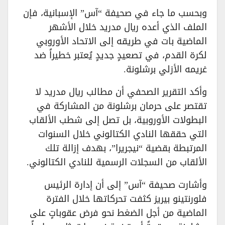
​وبحسب ما جاء في صحيفة “آس” الإسبانية، فإن
الملف الذي أعده ريال مدريد خلال الأشهر
الماضية بات في طريقه إلى الاتحاد الأوروبي
لكرة القدم، في تصعيدٍ جديدٍ يُعتبر خطيراً ضد
غريمه الأزلي برشلونة.
​وأكد التقرير الصحفي أن مطالب ريال مدريد لا
تقتصر على حرمان برشلونة من المشاركة في
البطولات الأوروبية، بل تصل إلى شطب الألقاب
التي حققها النادي الكتالوني خلال السنوات
المرتبطة بقضية “نيجريرا”، بهدف إزالة تلك
الألقاب من السجلات الرسمية للنادي الكتالوني.
​وأشارت صحيفة “آس” إلى أن إدارة الرئيس
فلورنتينو بيريز كثفت تحركاتها خلال الفترة
الماضية من أجل الضغط نحو فرض عقوباتٍ على