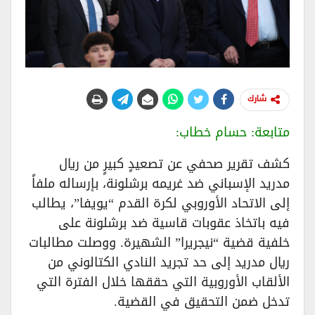
شارك
متابعة: حسام خطاب:
​كشف تقرير صحفي عن تصعيدٍ كبيرٍ من ريال
مدريد الإسباني ضد غريمه برشلونة، بإرساله ملفاً
إلى الاتحاد الأوروبي لكرة القدم “يويفا”، يطالب
فيه باتخاذ عقوبات قاسية ضد برشلونة على
خلفية قضية “نيجريرا” الشهيرة. ووصلت مطالبات
ريال مدريد إلى حد تجريد النادي الكتالوني من
الألقاب الأوروبية التي حققها خلال الفترة التي
تدخل ضمن التحقيق في القضية.