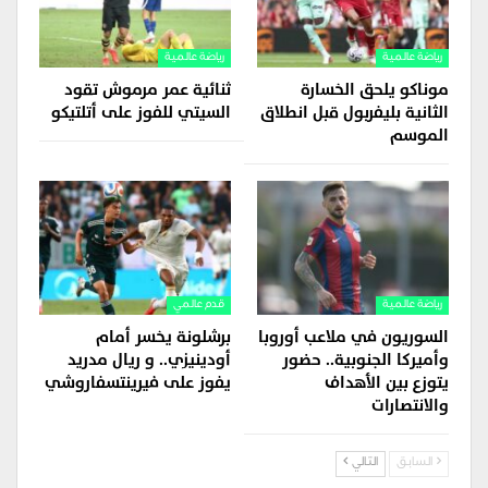
رياضة عالمية
رياضة عالمية
موناكو يلحق الخسارة
ثنائية عمر مرموش تقود
الثانية بليفربول قبل انطلاق
السيتي للفوز على أتلتيكو
الموسم
رياضة عالمية
قدم عالمي
السوريون في ملاعب أوروبا
برشلونة يخسر أمام
وأميركا الجنوبية.. حضور
أودينيزي.. و ريال مدريد
يتوزع بين الأهداف
يفوز على فيرينتسفاروشي
والانتصارات
السابق
التالي