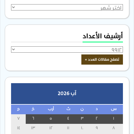
الأرشيف
أرشيف الأعداد
آب 2026
س
د
ن
ث
أرب
خ
ج
7
6
5
4
3
2
1
14
13
12
11
10
9
8