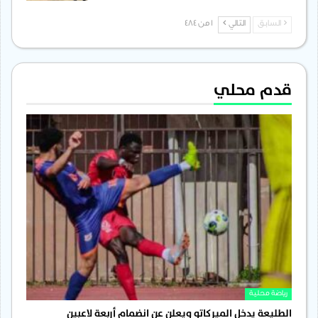
السابق
التالي
1 من 484
قدم محلي
رياضة محلية
الطليعة يدخل الميركاتو ويعلن عن انضمام أربعة لاعبين