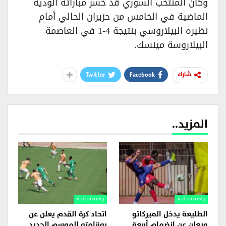
وكان المنتخب السوري قد خسر مباراته الودية
الماضية في الخامس من حزيران الحالي أمام
نظيره البيلاروسي بنتيجة 4-1 في العاصمة
البيلاروسة مينسك.
Twitter
Facebook
شارك
المزيد..
رياضة محلية
رياضة محلية
الطليعة يدخل الميركاتو
اتحاد كرة القدم يعلن عن
ويعلن عن انضمام أربعة
روزنامته للموسم الجديد