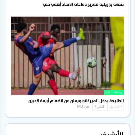
صفقة برازيلية لتعزيز دفاعات الاتحاد أهلي حلب
رياضة محلية
الطليعة يدخل الميركاتو ويعلن عن انضمام أربعة لاعبين
السابق
التالي
1 من 1٬702
الأرشيف