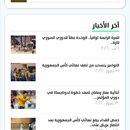
آخر الأخبار
للمرة الرابعة توالياً.. الوحدة بطلاً للدوري السوري
لكرة…
6 آب , 2026
النواعير ينسحب من نصف نهائي كأس الجمهورية
31 تموز , 2026
ثنائية عمار رمضان تمهد خطوة لدونايسكا في
دوري المؤتمر…
30 تموز , 2026
حمص الفداء يبلغ نهائي كأس الجمهورية بعد
انتصار عريض على…