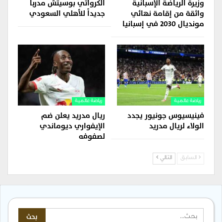
وزيرة الرياضة الإسبانية
الكرواتي بوسيتش مدرباً
واثقة من إقامة نهائي
جديداً للأهلي السعودي
مونديال 2030 في إسبانيا
رياضة عالمية
رياضة عالمية
فينيسيوس جونيور يجدد
ريال مدريد يعلن ضم
الولاء لريال مدريد
الإيفواري ديوماندي
لصفوفه
السابق
التالي