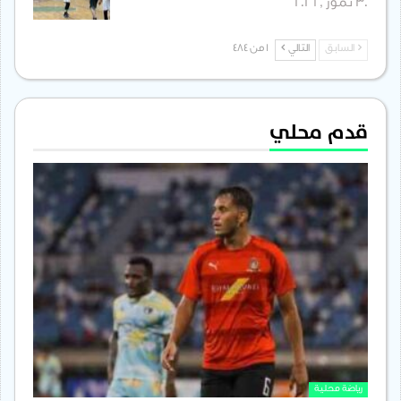
30 تموز , 2026
السابق
التالي
1 من 484
قدم محلي
رياضة محلية