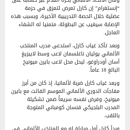
وقال الاتحاد الألماني بكرة القدم عبر حسابه على
“إنستغرام” إن كارل تعرض لتمزق في حزمة
عضلية خلال الحصة التدريبية الأخيرة، وبسبب هذه
الإصابة سيغيب عن البطولة، متمنيا له الشفاء
العاجل.
وبعد تأكد غياب كارل، استدعى مدرب المنتخب
الألماني يوليان ناغلسمان لاعب وسط لايبزيغ
أسان أودراوغو، ليحل محل لاعب بايرن ميونيخ
البالغ 18 عاماً.
ويعد غياب كارل ضربة لألمانيا، إذ كان من أبرز
مفاجآت الدوري الألماني الموسم الفائت مع بايرن
ميونيخ، وفرض نفسه سريعاً ضمن تشكيلة
المدرب البلجيكي فنسان كومباني المتوجة
باللقب.
وبدأ كارل أول مباراة له مع المنتخب الألماني في