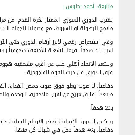
متابعة- أحمد نحلوس:
يقترب الدوري السوري الممتاز لكرة القدم، من م
ملامح البطولة أو الهبوط، مع وصولنا للجولة الـ25 من المسابقة.
وفي استعراض رقمي لأبرز أرقام الدوري حتى الآن
الآن بـ71 هدفاً، فيما الشعلة الأضعف هجومياً بـ14 هدفاً فقط.
فرق الدوري من حيث القوة الهجومية.
مبتعداً بفارق مريح عن أقرب ملاحقيه، الوحدة وا
بـ22 هدفاً.
وعكس الصورة الإيجابية تحضر الأرقام السلبية دفا
دفاعياً، بـ46 هدفاً دخل في شباك كل منها.