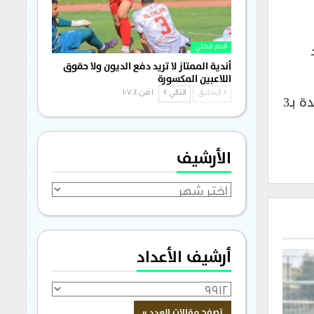
اد
قدم محلي
أندية الممتاز لا تريد دفع الديون ولا حقوق
اللاعبين المكسورة
السابق
التالي
1 من 1٬704
أما الأقل انتصاراً فكان كل من الشعلة وأمية بـ3 انتصارات لكل فريق، والأقل تعادلاً خان شيخون، الفتوة والوحدة بـ3
الأرشيف
الأرشيف
أرشيف الأعداد