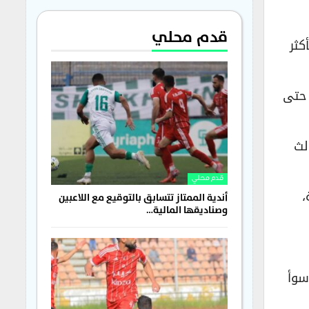
قدم محلي
كثر
 حتى
حمص الفداء ثالث
قدم محلي
قة،
أندية الممتاز تتسابق بالتوقيع مع اللاعبين
وصناديقها المالية…
سوأ