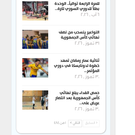
للمرة الرابعة توالياً.. الوحدة
بطلاً للدوري السوري لكرة…
6 آب , 2026
النواعير ينسحب من نصف
نهائي كأس الجمهورية
31 تموز , 2026
ثنائية عمار رمضان تمهد
خطوة لدونايسكا في دوري
المؤتمر…
30 تموز , 2026
حمص الفداء يبلغ نهائي
كأس الجمهورية بعد انتصار
عريض على…
30 تموز , 2026
السابق
التالي
1 من 484