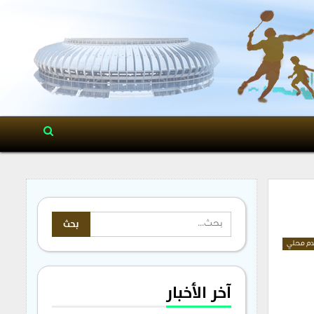
م محلي
آخر الأخبار