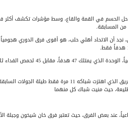
راحل الحسم في القمة والقاع، وسط مؤشرات تكشف أكثر فأ
، نجد أن الاتحاد أهلي حلب، هو أقوى فرق الدوري هجومياً
ويبتعد الاتحاد أهلي حلب عن أقرب ملاحقيه هجومياً، الوحدة الذي يمتلك 47 هدفاً، مقابل 45 ل
دفاعياً، لا صوت يعلو فوق صوت حمص الفداء، الفريق الذي اهتزت شباكه 11 مرة فقط طيلة الجولات الساب
لطليعة، حيث منيت شباك كل منهما
عياً، عند بعض الفرق، حيث تعتبر فرق خان شيخون وجبلة الأ