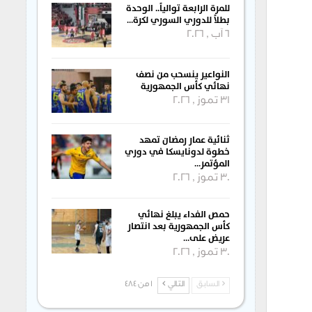
للمرة الرابعة توالياً.. الوحدة
بطلاً للدوري السوري لكرة…
6 آب , 2026
النواعير ينسحب من نصف
نهائي كأس الجمهورية
31 تموز , 2026
ثنائية عمار رمضان تمهد
خطوة لدونايسكا في دوري
المؤتمر…
30 تموز , 2026
حمص الفداء يبلغ نهائي
كأس الجمهورية بعد انتصار
عريض على…
30 تموز , 2026
السابق
التالي
1 من 484