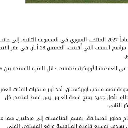
أوقعت قرعة تصفيات كأس آسيا للشباب تحت 20 عاماً 2027 المنتخب السوري في المجموعة الثانية، إلى جانب
منتخبات أوزبكستان والهند وبنغلادش، وذلك خلال مراسم السحب التي أُقيمت، الخميس 28 أيار، في م
.
موعة تضم منتخب أوزبكستان، أحد أبرز منتخبات الفئات العمر
ظام تأهل جديد يمنح فرصة العبور ليس فقط لمتصدر كل
 الثاني.
م مطور للمسابقة، يقسم المنافسات إلى مرحلتين، هما مر
ير، بهدف توسيع قاعدة المنافسة ورفع المستوى الفني