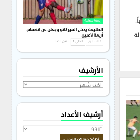
رياضة محلية
الطليعة يدخل الميركاتو ويعلن عن انضمام
طولة
أربعة لاعبين
السابق
التالي
1 من 1٬702
الأرشيف
الأرشيف
أرشيف الأعداد