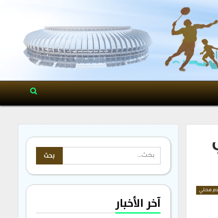
م محلي
آخر الأخبار