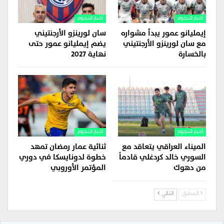
أخبار النجوم
أخبار النجوم
إيمليانو عمور يبدأ مشواره
سان لورينزو الأرجنتيني
مع سان لورينزو الأرجنتيني
يضم إيمليانو عمور حتى
بالخسارة
نهاية 2027
أخبار النجوم
أخبار النجوم
الميناء العراقي يتعاقد مع
ثنائية عمار رمضان تمهد
السوري خالد كردغلي قادماً
خطوة لدونايسكا في دوري
من دهوك
المؤتمر الأوروبي
السابق
التالي