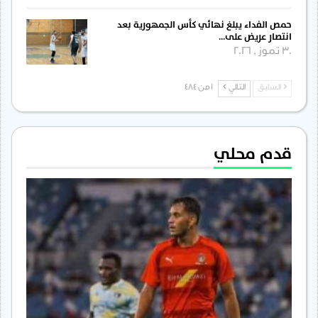
حمص الفداء يبلغ نهائي كأس الجمهورية بعد
انتصار عريض على…
30 تموز , 2026
السابق
التالي
1 من 484
قدم محلي