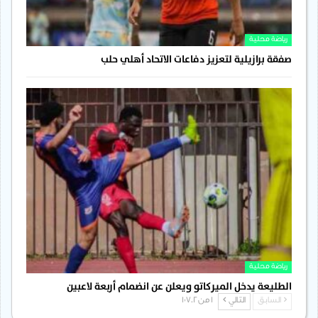
رياضة محلية
صفقة برازيلية لتعزيز دفاعات الاتحاد أهلي حلب
رياضة محلية
الطليعة يدخل الميركاتو ويعلن عن انضمام أربعة لاعبين
السابق
التالي
1 من 1٬702