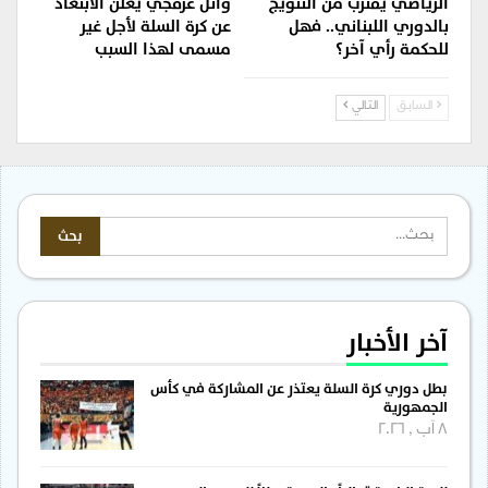
الرياضي يقترب من التتويج
وائل عرقجي يعلن الابتعاد
بالدوري اللبناني.. فهل
عن كرة السلة لأجل غير
للحكمة رأي آخر؟
مسمى لهذا السبب
السابق
التالي
آخر الأخبار
بطل دوري كرة السلة يعتذر عن المشاركة في كأس
الجمهورية
8 آب , 2026