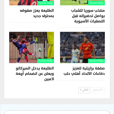
رياضة محلية
رياضة محلية
منتخب سوريا للشباب
الطليعة يعزز صفوفه
يواصل تحضيراته قبل
بمحترف جديد
التصفيات الآسيوية
رياضة محلية
رياضة محلية
صفقة برازيلية لتعزيز
الطليعة يدخل الميركاتو
دفاعات الاتحاد أهلي حلب
ويعلن عن انضمام أربعة
لاعبين
السابق
التالي