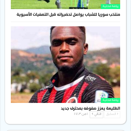
رياضة محلية
منتخب سوريا للشباب يواصل تحضيراته قبل التصفيات الآسيوية
رياضة محلية
الطليعة يعزز صفوفه بمحترف جديد
السابق
التالي
1 من 1٬703