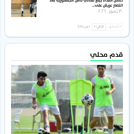
حمص الفداء يبلغ نهائي كأس الجمهورية بعد
انتصار عريض على…
30 تموز , 2026
السابق
التالي
1 من 484
قدم محلي