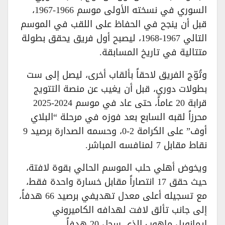
السوري في نسخته الأولى موسم 1966-1967،
قبل أن ينجح في الحفاظ على اللقب في الموسم
التالي 1967-1968، ليصبح أول فريق يحقق بطولة
متتالية في تاريخ المسابقة.
وتُوّج الفريق لاحقاً بألقاب أخرى، ليصل إلى ست
بطولات دوري، قبل أن يغيب عن منصة التتويج
قرابة 20 عاماً، حتى عاد في موسم 2024-2025
محرزاً لقبه السابع بعد فوزه في مرحلة “البلاي
أوف” على الكرامة 2-0، وحسمه الصدارة برصيد 9
نقاط مقابل 7 لمنافسه المباشر.
ويخوض أهلي حلب الموسم الحالي بقوة لافتة،
حيث حقق 17 انتصاراً مقابل خسارة واحدة فقط،
مع تسجيله أعلى معدل تهديفي برصيد 66 هدفاً،
إلى جانب تألق لافت لهدافه الكاميروني
إيمانويل ماهوب الذي سجل 20 هدفاً.