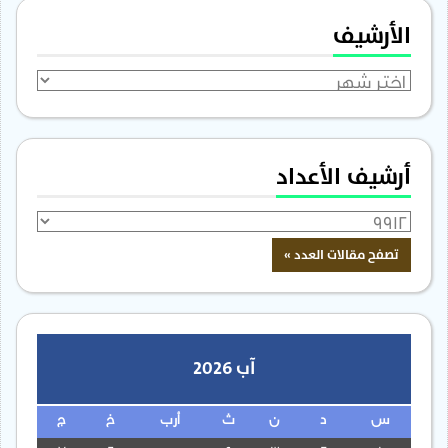
الأرشيف
الأرشيف
أرشيف الأعداد
آب 2026
س
د
ن
ث
أرب
خ
ج