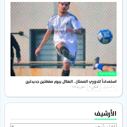
رياضة محلية
استعداداً للدوري الممتاز.. الهلال يبرم صفقتين جديدتين
السابق
التالي
1 من 1٬705
الأرشيف
الأرشيف