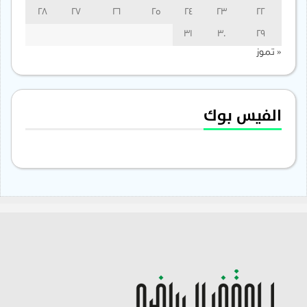
28
27
26
25
24
23
22
31
30
29
« تموز
الفيس بوك