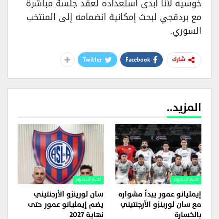
خوسيه لانا أبدى استعداده لعقد جلسة مباشرة
مع بردقجي لبحث إمكانية انضمامه إلى المنتخب
السوري.
Twitter
Facebook
شارك
المزيد..
أخبار النجوم
أخبار النجوم
إيمليانو عمور يبدأ مشواره
سان لورينزو الأرجنتيني
مع سان لورينزو الأرجنتيني
يضم إيمليانو عمور حتى
بالخسارة
نهاية 2027