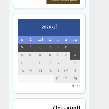
آب 2026
س
د
ن
ث
أرب
خ
ج
7
6
5
4
3
2
1
14
13
12
11
10
9
8
21
20
19
18
17
16
15
28
27
26
25
24
23
22
31
30
29
« تموز
الفيس بوك