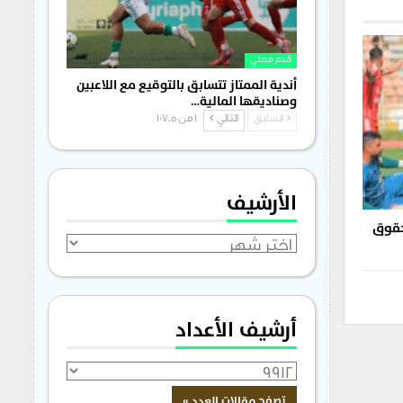
قدم محلي
أندية الممتاز تتسابق بالتوقيع مع اللاعبين
وصناديقها المالية…
السابق
التالي
1 من 1٬705
الأرشيف
 حقوق
الأرشيف
أرشيف الأعداد