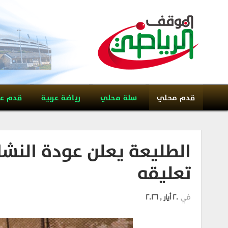
قدم محلي
سلة محلي
رياضة عربية
قدم ع
الطليعة يعلن عودة النشا
تعليقه
في
20 أيار , 2026