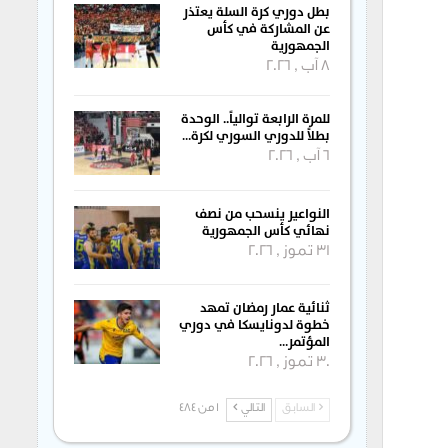
بطل دوري كرة السلة يعتذر
عن المشاركة في كأس
الجمهورية
8 آب , 2026
للمرة الرابعة توالياً.. الوحدة
بطلاً للدوري السوري لكرة…
6 آب , 2026
النواعير ينسحب من نصف
نهائي كأس الجمهورية
31 تموز , 2026
ثنائية عمار رمضان تمهد
خطوة لدونايسكا في دوري
المؤتمر…
30 تموز , 2026
السابق
التالي
1 من 484