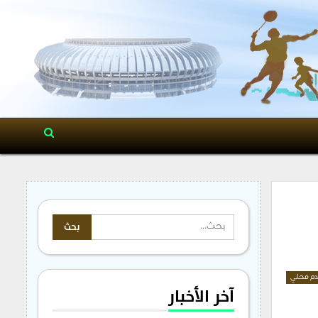
م محلي
آخر الأخبار