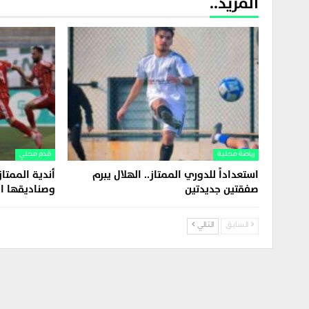
المزيد..
رياضة محلية
قدم محلي
استعداداً للدوري الممتاز.. الهلال يبرم
أندية الممتاز
صفقتين جديدتين
وصناديقها ال
السابق
التالي