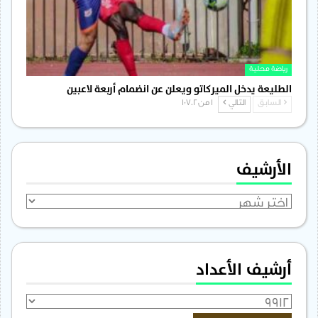
رياضة محلية
الطليعة يدخل الميركاتو ويعلن عن انضمام أربعة لاعبين
السابق
التالي
1 من 1٬702
الأرشيف
الأرشيف
أرشيف الأعداد