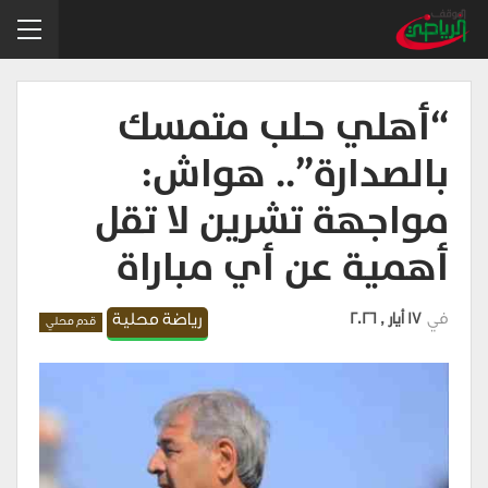
“أهلي حلب متمسك
بالصدارة”.. هواش:
مواجهة تشرين لا تقل
أهمية عن أي مباراة
في
17 أيار , 2026
رياضة محلية
قدم محلي