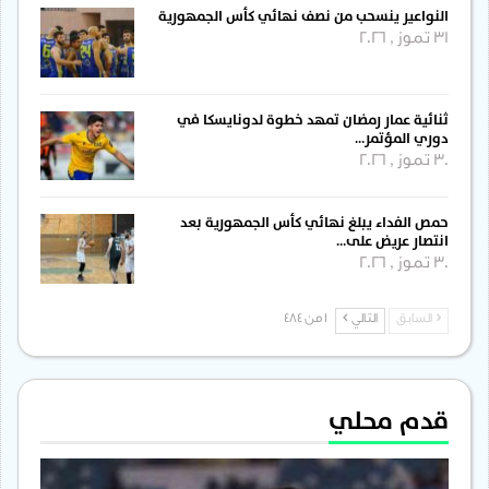
النواعير ينسحب من نصف نهائي كأس الجمهورية
31 تموز , 2026
ثنائية عمار رمضان تمهد خطوة لدونايسكا في
دوري المؤتمر…
30 تموز , 2026
حمص الفداء يبلغ نهائي كأس الجمهورية بعد
انتصار عريض على…
30 تموز , 2026
السابق
التالي
1 من 484
قدم محلي